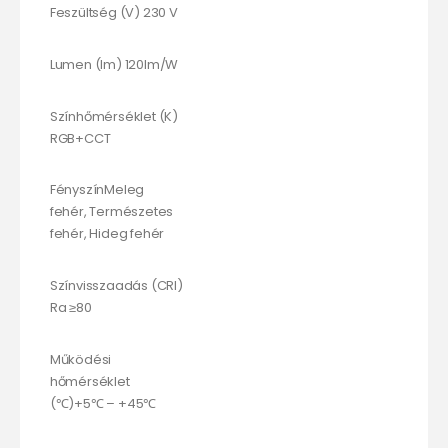
Feszültség (V) 230 V
Lumen (lm) 120lm/W
Színhőmérséklet (K)
RGB+CCT
FényszínMeleg
fehér, Természetes
fehér, Hideg fehér
Színvisszaadás (CRI)
Ra ≥80
Működési
hőmérséklet
(℃)+5℃ – +45℃