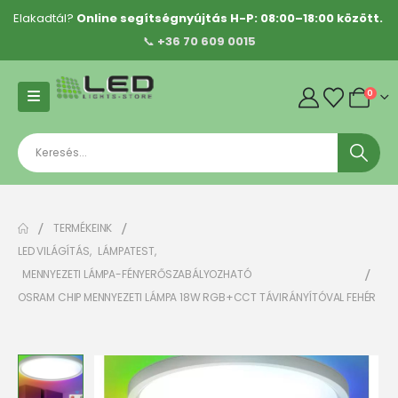
Elakadtál?
Online segítségnyújtás H-P: 08:00–18:00 között.
📞
+36 70 609 0015
0
TERMÉKEINK
LED VILÁGÍTÁS
,
LÁMPATEST
,
MENNYEZETI LÁMPA-FÉNYERŐSZABÁLYOZHATÓ
OSRAM CHIP MENNYEZETI LÁMPA 18W RGB+CCT TÁVIRÁNYÍTÓVAL FEHÉR