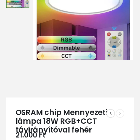
OSRAM chip Mennyezeti
lámpa 18W RGB+CCT
távirányítóval fehér
21.000
Ft