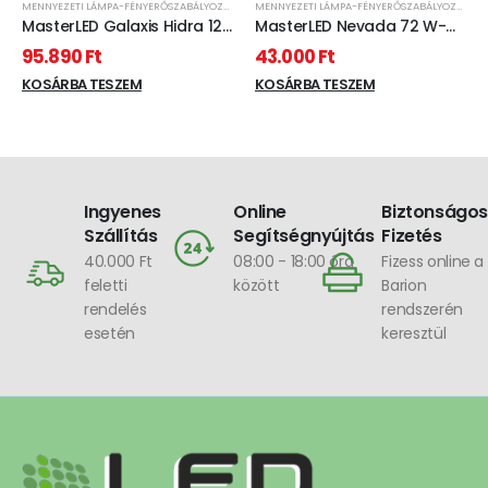
MENNYEZETI LÁMPA-FÉNYERŐSZABÁLYOZHATÓ
MENNYEZETI LÁMPA-FÉNYERŐSZABÁLYOZHATÓ
,
MasterLED Galaxis Hidra 126
MasterLED Nevada 72 W-
W-os, 90x50 cm fehér LED
os, 50 cm fehér LED
95.890
Ft
43.000
Ft
távirányítós mennyezeti
távirányítós mennyezeti
lámpa
KOSÁRBA TESZEM
lámpa
KOSÁRBA TESZEM
Ingyenes
Online
Biztonságos
Szállítás
Segítségnyújtás
Fizetés
40.000 Ft
08:00 - 18:00 óra
Fizess online a
feletti
között
Barion
rendelés
rendszerén
esetén
keresztül