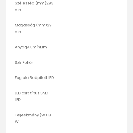
Szélesség (mm)293
mm
Magasság (mm)29
mm
AnyagAlumínium
SzínFehér
FoglalatBeépített LED
LED csip típus SMD
LED
Teljesítmény (W) 18
W