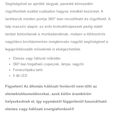
Segítségével az apróbb tárgyak, panelek könnyedén
rögzíthetőek ezáltal szabadon hagyva mindkét kezünket. A
tartókarok minden pontja 360°-ban mozdítható és rögzíthető. A
talp masszív alapot, az erős krokodilcsipeszek pedig stabil
tartást biztosítanak a munkadarabnak, melyen a többszörös
nagyítású torzításmentes üveglencsés nagyító segítségével a
legaprólékosabb műveletek is elvégezhetőek.
Elemes vagy hálózati működés
360°-ban forgatható csipeszek, lámpa, nagyító
Forrasztópáka tartó
5 db LED
Figyelem! Az állomás hálózati forrásról nem tölti az
elemek/akkumulátorokat, azok külön áramkörön
helyezkednek el, így egymástól függetlenül használható
elemes vagy hálózati energiaforrásról!