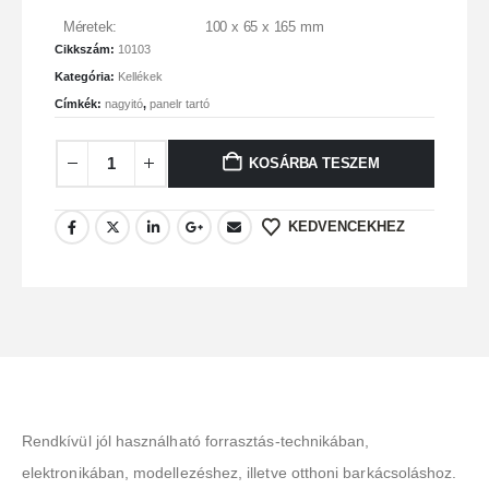
Méretek:
100 x 65 x 165 mm
Cikkszám:
10103
Kategória:
Kellékek
Címkék:
nagyitó
,
panelr tartó
KOSÁRBA TESZEM
KEDVENCEKHEZ
Rendkívül jól használható forrasztás-technikában,
elektronikában, modellezéshez, illetve otthoni barkácsoláshoz.