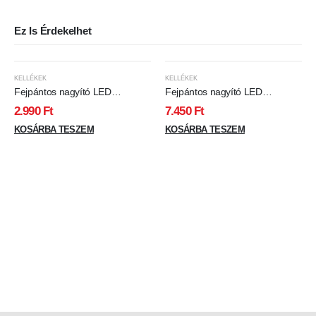
Ez Is Érdekelhet
KELLÉKEK
KELLÉKEK
Fejpántos nagyító LED
Fejpántos nagyító LED
világítással
világítással, dupla lencsével
2.990
Ft
7.450
Ft
KOSÁRBA TESZEM
KOSÁRBA TESZEM