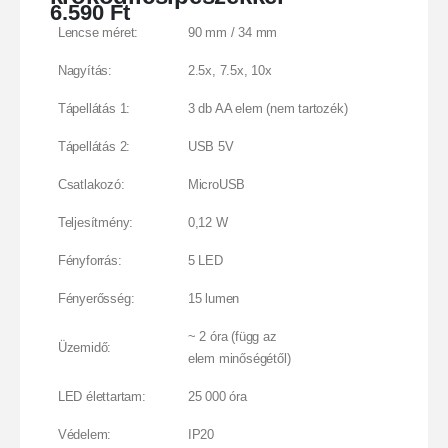
6.590
Ft
Lencse méret:
90 mm / 34 mm
Nagyítás:
2.5x, 7.5x, 10x
Tápellátás 1:
3 db AA elem (nem tartozék)
Tápellátás 2:
USB 5V
Csatlakozó:
MicroUSB
Teljesítmény:
0,12 W
Fényforrás:
5 LED
Fényerősség:
15 lumen
~ 2 óra (függ az
Üzemidő:
elem minőségétől)
LED élettartam:
25 000 óra
Védelem:
IP20