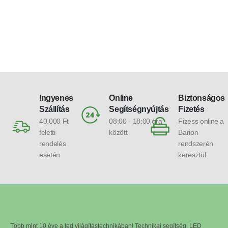
Ingyenes
Online
Biztonságos
Szállítás
Segítségnyújtás
Fizetés
40.000 Ft
08:00 - 18:00 óra
Fizess online a
feletti
között
Barion
rendelés
rendszerén
esetén
keresztül
Több mint 10 éve a led világítástechnikában! Technikai segítség, LED