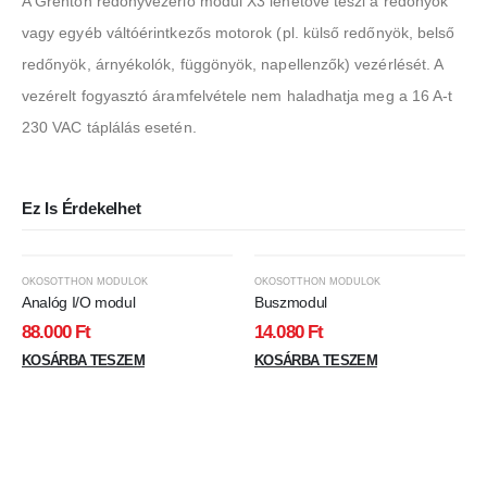
A Grenton redőnyvezérlő modul X3 lehetővé teszi a redőnyök
vagy egyéb váltóérintkezős motorok (pl. külső redőnyök, belső
redőnyök, árnyékolók, függönyök, napellenzők) vezérlését. A
vezérelt fogyasztó áramfelvétele nem haladhatja meg a 16 A-t
230 VAC táplálás esetén.
Ez Is Érdekelhet
OKOSOTTHON MODULOK
OKOSOTTHON MODULOK
Analóg I/O modul
Buszmodul
88.000
Ft
14.080
Ft
KOSÁRBA TESZEM
KOSÁRBA TESZEM