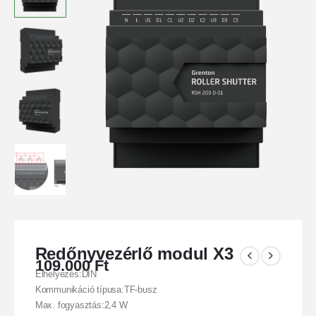
Redőnyvezérlő modul X3
109.000
Ft
Elhelyezés:DIN
Kommunikáció típusa:TF-busz
Max. fogyasztás:2,4 W