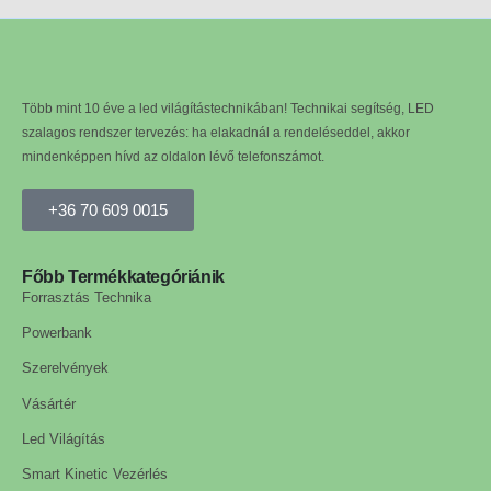
Több mint 10 éve a led világítástechnikában! Technikai segítség, LED
szalagos rendszer tervezés: ha elakadnál a rendeléseddel, akkor
mindenképpen hívd az oldalon lévő telefonszámot.
+36 70 609 0015
Főbb Termékkategóriánik
Forrasztás Technika
Powerbank
Szerelvények
Vásártér
Led Világítás
Smart Kinetic Vezérlés