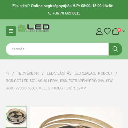
Elakadtál?
Online segítségnyújtás H-P: 08:00–18:00 között.
📞
+36 70 609 0015
0
TERMÉKEINK
LED VILÁGÍTÁS
,
LED SZALAG
,
RGBCCT
RGB-CCT LED SZALAG 60 LED/M, IP65, EXTRA FÉNYERŐ, 24V, 17W,
RGB+ 2700K+6500K MELEG+HIDEG FEHÉR. 12MM