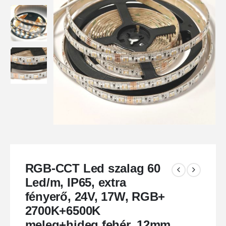
RGB-CCT Led szalag 60
Led/m, IP65, extra
fényerő, 24V, 17W, RGB+
2700K+6500K
meleg+hideg fehér. 12mm