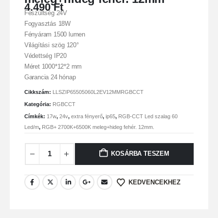
4.490
Ft
Feszültség 24V
Fogyasztás 18W
Fényáram 1500 lumen
Világítási szög 120°
Védettség IP20
Méret 1000*12*2 mm
Garancia 24 hónap
Cikkszám:
LLSZIP65505060L2EV12MMRGBCCT
Kategória:
RGBCCT
Címkék:
17w
,
24v
,
extra fényerő
,
ip65
,
RGB-CCT Led szalag 60
Led/m
,
RGB+ 2700K+6500K meleg+hideg fehér. 12mm.
KOSÁRBA TESZEM
KEDVENCEKHEZ