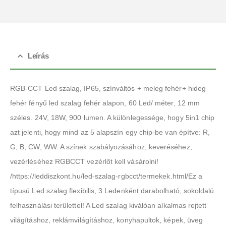
Leírás
RGB-CCT Led szalag, IP65, színváltós + meleg fehér+ hideg
fehér fényű led szalag fehér alapon, 60 Led/ méter, 12 mm
széles. 24V, 18W, 900 lumen. A különlegessége, hogy 5in1 chip
azt jelenti, hogy mind az 5 alapszín egy chip-be van építve: R,
G, B, CW, WW. A színek szabályozásához, keveréséhez,
vezérléséhez RGBCCT vezérlőt kell vásárolni!
/https://leddiszkont.hu/led-szalag-rgbcct/termekek.html/Ez a
típusú Led szalag flexibilis, 3 Ledenként darabolható, sokoldalú
felhasználási területtel! A Led szalag kiválóan alkalmas rejtett
világításhoz, reklámvilágításhoz, konyhapultok, képek, üveg