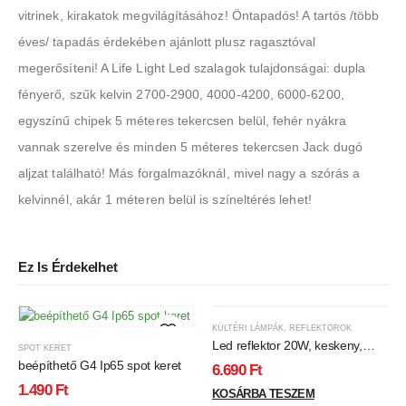
vitrinek, kirakatok megvilágításához! Öntapadós! A tartós /több
éves/ tapadás érdekében ajánlott plusz ragasztóval
megerősíteni! A Life Light Led szalagok tulajdonságai: dupla
fényerő, szűk kelvin 2700-2900, 4000-4200, 6000-6200,
egyszínű chipek 5 méteres tekercsen belül, fehér nyákra
vannak szerelve és minden 5 méteres tekercsen Jack dugó
aljzat található! Más forgalmazóknál, mivel nagy a szórás a
kelvinnél, akár 1 méteren belül is színeltérés lehet!
Ez Is Érdekelhet
KÜLTÉRI LÁMPÁK
,
REFLEKTOROK
Led reflektor 20W, keskeny,
SPOT KERET
fehér házban,
beépíthető G4 Ip65 spot keret
6.690
Ft
mozgásérzékelővel,hideg fehér
1.490
Ft
KOSÁRBA TESZEM