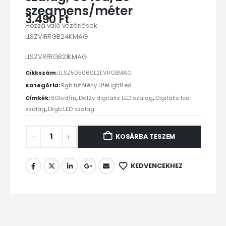
szegmens/méter
3.490
Ft
Hozzá való vezérlések
LLSZVIRRGB24KMAG
LLSZVRFRGB21KMAG
Cikkszám:
LLSZ505060L2EVRGBMAG
Kategória:
Rgb futófény LifeLightLed
Címkék:
60led/m
,
Dc12v digitális LED szalag
,
Digitális led
szalag
,
Drgb LED szalag
KOSÁRBA TESZEM
KEDVENCEKHEZ