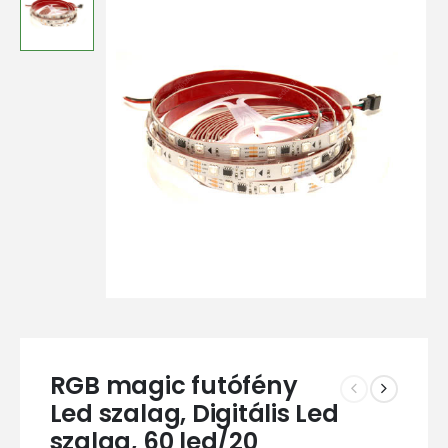
RGB magic futófény
Led szalag, Digitális Led
szalag, 60 led/20