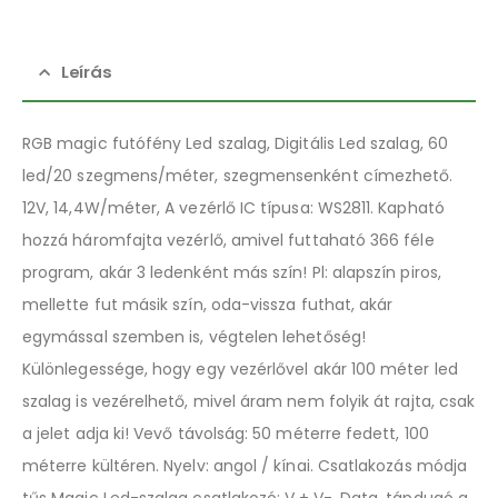
Leírás
RGB magic futófény Led szalag, Digitális Led szalag, 60
led/20 szegmens/méter, szegmensenként címezhető.
12V, 14,4W/méter, A vezérlő IC típusa: WS2811. Kapható
hozzá háromfajta vezérlő, amivel futtaható 366 féle
program, akár 3 ledenként más szín! Pl: alapszín piros,
mellette fut másik szín, oda-vissza futhat, akár
egymással szemben is, végtelen lehetőség!
Különlegessége, hogy egy vezérlővel akár 100 méter led
szalag is vezérelhető, mivel áram nem folyik át rajta, csak
a jelet adja ki! Vevő távolság: 50 méterre fedett, 100
méterre kültéren. Nyelv: angol / kínai. Csatlakozás módja