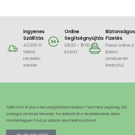
, SPI4N01C
Ingyenes
Online
Biztonságos
Szállítás
Segítségnyújtás
Fizetés
40.000 Ft
08:00 - 18:00 óra
Fizess online a
feletti
között
Barion
rendelés
rendszerén
esetén
keresztül
Több mint 10 éve a led világítástechnikában! Technikai segítség, LED
szalagos rendszer tervezés: ha elakadnál a rendeléseddel, akkor
mindenképpen hívd az oldalon lévő telefonszámot.