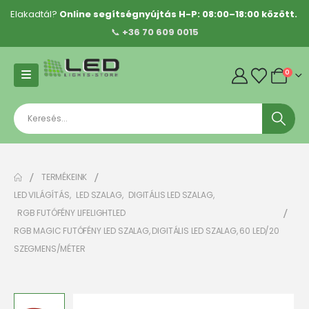
Elakadtál?
Online segítségnyújtás H-P: 08:00–18:00 között.
📞
+36 70 609 0015
0
TERMÉKEINK
LED VILÁGÍTÁS
,
LED SZALAG
,
DIGITÁLIS LED SZALAG
,
RGB FUTÓFÉNY LIFELIGHTLED
RGB MAGIC FUTÓFÉNY LED SZALAG, DIGITÁLIS LED SZALAG, 60 LED/20
SZEGMENS/MÉTER