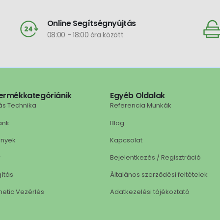
Online Segítségnyújtás
08:00 - 18:00 óra között
ermékkategóriánik
Egyéb Oldalak
ás Technika
Referencia Munkák
ank
Blog
ények
Kapcsolat
r
Bejelentkezés / Regisztráció
gítás
Általános szerződési feltételek
netic Vezérlés
Adatkezelési tájékoztató