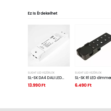
Ez Is Érdekelhet
SLIGHT LED VEZÉRLŐK
SLIGHT LED VEZÉRLŐK
SL-SK DA4 DALI LED
SL-SK R1 LED dimme
Dimmer
távirányító fali
13.990
Ft
6.490
Ft
fényerőszabályzó
tartóval 1 zóna
4x5A