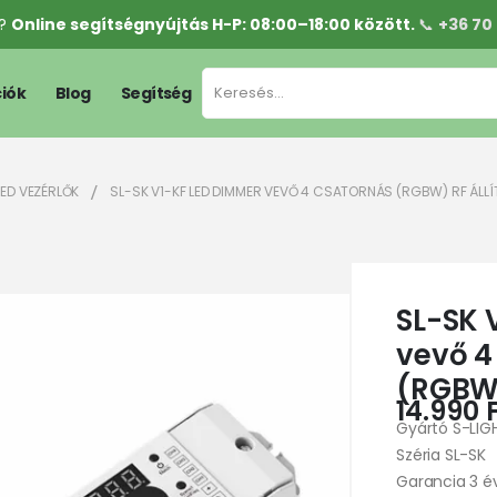
l?
Online segítségnyújtás H-P: 08:00–18:00 között.
📞
+36 70
iók
Blog
Segítség
LED VEZÉRLŐK
SL-SK V1-KF LED DIMMER VEVŐ 4 CSATORNÁS (RGBW) RF ÁLL
SL-SK 
vevő 4
(RGBW)
14.990
Gyártó S-LIG
Széria SL-SK
Garancia 3 é