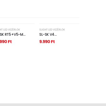
HT LED VEZÉRLŐK
SLIGHT LED VEZÉRLŐK
-SK RT5+V5-M
SL-SK V4
B+CCT LED szalag
RGBW/RGB/CCT 4
.990
Ft
9.990
Ft
érlő szett 5x3A
csatornás RF vevő LED
szalag vezérlésére
4x5A
SLIGHT LED VEZÉR
SL-SK V4-D
csatornás R
9.990
Ft
szalag vezé
4x5A DIN sín