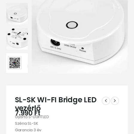
SL-SK WI-FI Bridge LED
vezérlő
7.990
Ft
Gyártó S-LIGHTLED
Széria SL-SK
Garancia 3 év