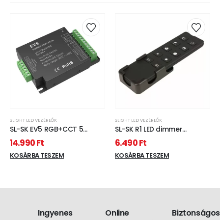
SLIGHT LED VEZÉRLŐK
SLIGHT LED VEZÉRLŐK
SL-SK EV5 RGB+CCT 5
SL-SK R1 LED dimmer
csatornás LED szalag
távirányító fali tartóval 1
14.990
Ft
6.490
Ft
jelerősítő 5x5A
zóna
KOSÁRBA TESZEM
KOSÁRBA TESZEM
Ingyenes
Online
Biztonságos