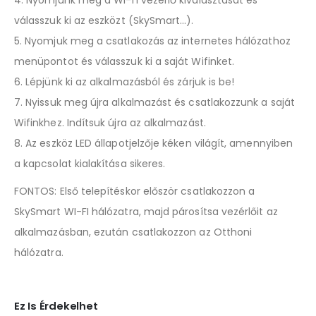
válasszuk ki az eszközt (SkySmart…).
5. Nyomjuk meg a csatlakozás az internetes hálózathoz
menüpontot és válasszuk ki a saját Wifinket.
6. Lépjünk ki az alkalmazásból és zárjuk is be!
7. Nyissuk meg újra alkalmazást és csatlakozzunk a saját
Wifinkhez. Indítsuk újra az alkalmazást.
8. Az eszköz LED állapotjelzője kéken világít, amennyiben
a kapcsolat kialakítása sikeres.
FONTOS: Első telepítéskor először csatlakozzon a
SkySmart WI-FI hálózatra, majd párosítsa vezérlőit az
alkalmazásban, ezután csatlakozzon az Otthoni
hálózatra.
Ez Is Érdekelhet