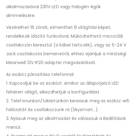
alkalmazásával 230V LED vagy halogén égők
dimmelésére.
Vezérelhet 16 zónát, elmenthet 8 világítási képet,
rendelkezik időzítő funkcióval. Működtethető microUSB
csatlakozón keresztül (a kábel tartozék), vagy az 5-24 V
Jack csatlakozós bemenetről, ehhez ajánljuk a minőségi
Meanwell 12V IP20 adapter megvásárlását.
Az eszköz párosítása telefonnal:
1. Kapcsoljuk be az eszközt. Amikor az állapotjelző LED
fehéren világít, elkezdhetjük a konfigurálást.
2. Telefonunkon/tabletünkön keressük meg az eszköz wifi
hálózatát és csatlakozzunk rá (Skysmart…).
3. Nyissuk meg az alkalmazást és válasszuk a Beállítások
menüt.
4. Nyomjunk meg a Wi-fi vezérlő kiválasztását és