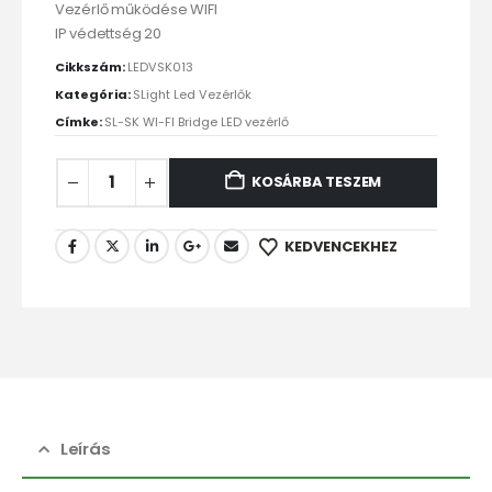
Vezérlő működése WIFI
IP védettség 20
Cikkszám:
LEDVSK013
Kategória:
SLight Led Vezérlők
Címke:
SL-SK WI-FI Bridge LED vezérlő
KOSÁRBA TESZEM
KEDVENCEKHEZ
Leírás