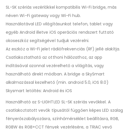
SL-SK szériás vezérlőkkel kompatibilis Wi-Fi bridge, más
néven Wi-Fi gateway vagy Wi-Fi hub.
Használatával LED világításunkat telefon, tablet vagy
egyéb Android illetve iOS operációs rendszert futtató
okoseszköz segítségével tudjuk vezérelni.
Az eszköz a Wi-Fi jelet rádiófrekvenciás (RF) jellé alakítja.
Csatlakoztatható az otthoni hálózathoz, az app
indításával azonnal vezérelhető a világítás, vagy
használható direkt módban. A bridge a SkySmart
alkalmazással kezelhető (min. android 5.0, iOS 8.0)
Skysmart letöltés: Android és iOS
Használható az S-LIGHTLED SL-SK szériás vevőkkel. A
csatlakoztatott vevők típusától függően képes LED szalag
fényerőszabályozásra, színhőmérséklet beállításra, RGB,
RGBW és RGB+CCT fények vezérlésére, a TRIAC vevő