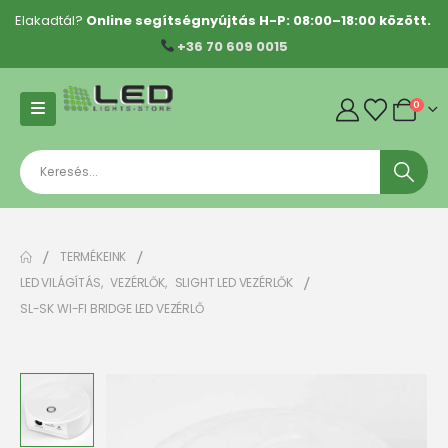
Elakadtál?
Online segítségnyújtás H-P: 08:00–18:00 között.
+36 70 609 0015
0
TERMÉKEINK
LED VILÁGÍTÁS
,
VEZÉRLŐK
,
SLIGHT LED VEZÉRLŐK
SL-SK WI-FI BRIDGE LED VEZÉRLŐ