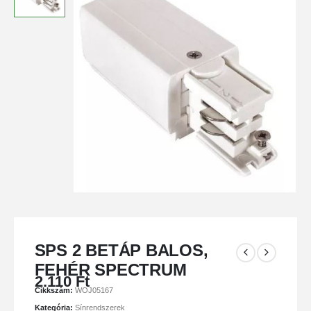
SPS 2 BETÁP BALOS,
FEHÉR SPECTRUM
2.110
Ft
Cikkszám:
WOJ05167
Kategória:
Sínrendszerek