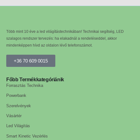
Több mint 10 éve a led világítástechnikában! Technikai segítség, LED
szalagos rendszer tervezés: ha elakadnál a rendeléseddel, akkor
mindenképpen hívd az oldalon lévő telefonszámot.
+36 70 609 0015
Főbb Termékkategóriánik
Forrasztás Technika
Powerbank
Szerelvények
Vásártér
Led Világítás
Smart Kinetic Vezérlés