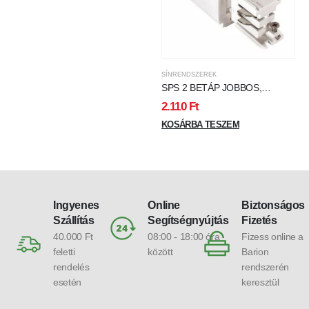
SÍNRENDSZEREK
SPS 2 BETÁP JOBBOS,
FEHÉR SPECTRUM
2.110
Ft
KOSÁRBA TESZEM
Ingyenes
Online
Biztonságos
Szállítás
Segítségnyújtás
Fizetés
40.000 Ft
08:00 - 18:00 óra
Fizess online a
feletti
között
Barion
rendelés
rendszerén
esetén
keresztül