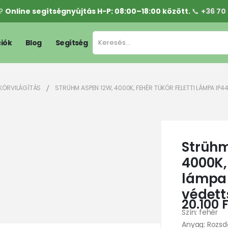
l?
Online segítségnyújtás H-P: 08:00–18:00 között.
📞
+36 70
iók
Blog
Segítség
ÜKÖRVILÁGÍTÁS
STRÜHM ASPEN 12W, 4000K, FEHÉR TÜKÖR FELETTI LÁMPA IP
Strühm
4000K, 
lámpa 
védet
20.100
F
Szín: fehér
Anyag: Rozsd