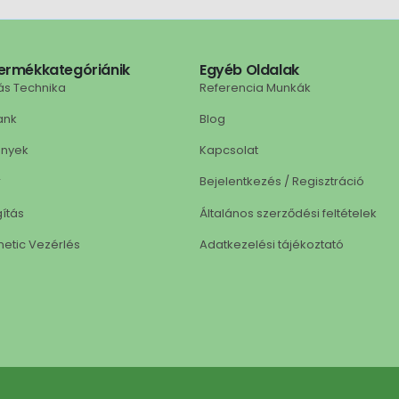
ermékkategóriánik
Egyéb Oldalak
ás Technika
Referencia Munkák
ank
Blog
ények
Kapcsolat
r
Bejelentkezés / Regisztráció
gítás
Általános szerződési feltételek
netic Vezérlés
Adatkezelési tájékoztató