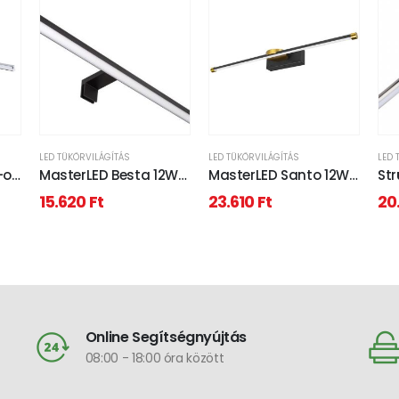
LED TÜKÖRVILÁGÍTÁS
LED TÜKÖRVILÁGÍTÁS
LED 
-os
MasterLED Besta 12W
MasterLED Santo 12W,
St
50cm-es, tükör feletti
4000K, 60 cm-es
57
15.620
Ft
23.610
Ft
20
lámpa IP44-es
fekete/arany tükör
nat
védettségű
feletti lámpa IP44-es
tük
védettségű
Online Segítségnyújtás
08:00 - 18:00 óra között