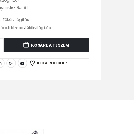
 szög: 120°
si index Ra: 81
14
d Tükörvilágítás
 feletti lámpa
,
tükörvilágítás
KOSÁRBA TESZEM
KEDVENCEKHEZ