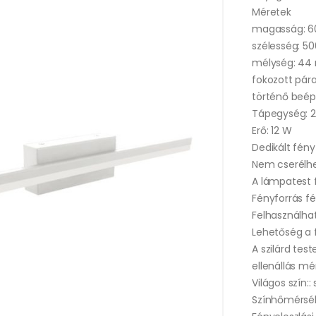
Méretek
magasság: 
szélesség: 
mélység: 4
fokozott pár
történő beépí
Tápegység: 
Erő: 12 W
Dedikált fény
Nem cserélhe
A lámpatest 
Fényforrás f
Felhasználhat
Lehetőség a f
A szilárd te
ellenállás mé
Világos szín:
Színhőmérsék