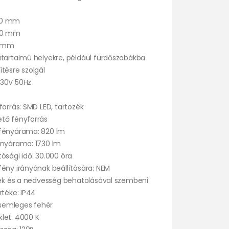
60 mm
500 mm
4 mm
atartalmú helyekre, például fürdőszobákba
tésre szolgál
230V 50Hz
forrás: SMD LED, tartozék
tő fényforrás
fényárama: 820 lm
ényárama: 1730 lm
ósági idő: 30.000 óra
ény irányának beállítására: NEM
stek és a nedvesség behatolásával szembeni
rtéke: IP44
: semleges fehér
let: 4000 K