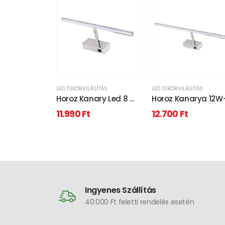
LED TÜKÖRVILÁGÍTÁS
LED TÜKÖRVILÁGÍTÁS
Horoz Kanary Led 8 W-
Horoz Kanarya 12W
os 50X405 mm natúr
50X555 mm natúr
11.990
Ft
12.700
Ft
fehér, króm tükör
fehér tükör feletti
feletti lámpa
lámpa
Ingyenes Szállítás
40.000 Ft feletti rendelés esetén