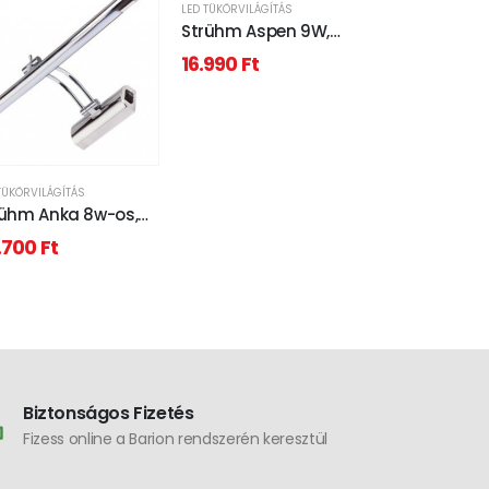
LED TÜKÖRVILÁGÍTÁS
Strühm Aspen 9W,
4000K, fehér tükör
16.990
Ft
feletti lámpa IP44-es
védettségű
TÜKÖRVILÁGÍTÁS
LED TÜKÖRVILÁGÍT
rühm Anka 8w-os,
Strühm Asp
0 lm, 45X400 mm
4000K, feket
.700
Ft
16.990
Ft
úr fehér króm színű
feletti lámp
ör feletti lámpa
védettségű
Biztonságos Fizetés
Fizess online a Barion rendszerén keresztül