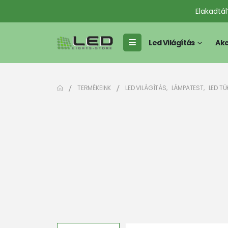
Elakadtá
Led Világítás
Akc
TERMÉKEINK
LED VILÁGÍTÁS
,
LÁMPATEST
,
LED T