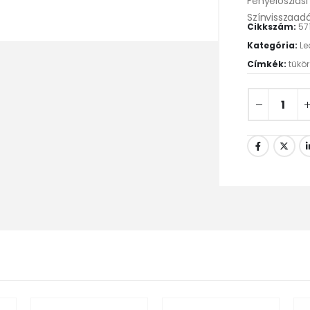
Fényeloszlási
Színvisszaadá
Cikkszám:
57
Kategória:
Le
Címkék:
tükör