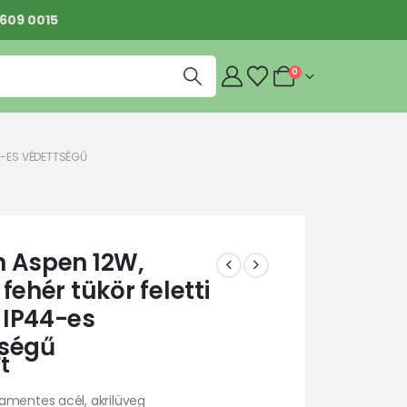
 609 0015
0
44-ES VÉDETTSÉGŰ
 Aspen 12W,
fehér tükör feletti
IP44-es
tségű
t
amentes acél, akrilüveg