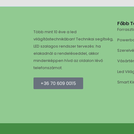
Főbb T
Forraszt
Több mint 10 éve a led
világítástechnikában! Technikai segítség,
Powerb
LED szalagos rendszer tervezés: ha
Szerelv
elakadnál a rendeléseddel, akkor
mindenképpen hívd az oldalon lévő
Vásárté
telefonszámot.
Led Vilá
Smart Ki
+36 70 609 0015