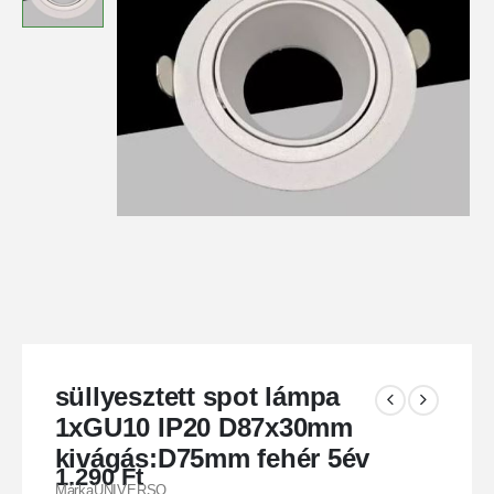
süllyesztett spot lámpa
1xGU10 IP20 D87x30mm
kivágás:D75mm fehér 5év
1.290
Ft
MárkaUNIVERSO