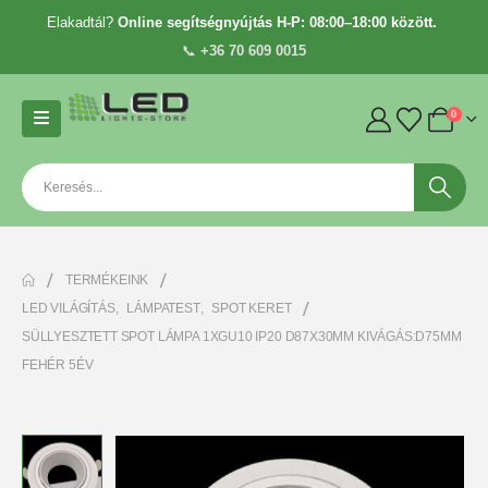
Elakadtál?
Online segítségnyújtás H-P: 08:00–18:00 között.
📞
+36 70 609 0015
0
TERMÉKEINK
LED VILÁGÍTÁS
,
LÁMPATEST
,
SPOT KERET
SÜLLYESZTETT SPOT LÁMPA 1XGU10 IP20 D87X30MM KIVÁGÁS:D75MM
FEHÉR 5ÉV