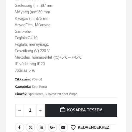
Szélesség (mm)87 mm
Mélység (mm)30 mm
Kivágás (mm)75 mm
AnyagFém, Műanyag
SzínFehér
FoglalatGU10
Foglalat mennyiség1
Feszültség (V) 230 V
Működési hőmérséklet (℃)+5℃ – +45℃
IP védettség IP20
Jótállás 5 év
Cikkszám:
P37-B1
Kategória:
Spot Keret
Címkék:
spot keret
,
Süllyesztett spot lámpa
KOSÁRBA TESZEM
KEDVENCEKHEZ