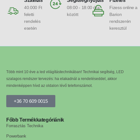
Szállítás
Segítségnyújtás
Fizetés
40.000 Ft
08:00 - 18:00 óra
Fizess online a
feletti
között
Barion
rendelés
rendszerén
esetén
keresztül
Több mint 10 éve a led világítástechnikában! Technikai segítség, LED
szalagos rendszer tervezés: ha elakadnál a rendeléseddel, akkor
mindenképpen hívd az oldalon lévő telefonszámot.
+36 70 609 0015
Főbb Termékkategóriánik
Forrasztás Technika
Powerbank