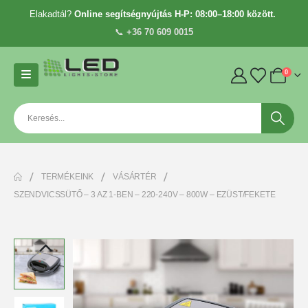
Elakadtál?
Online segítségnyújtás H-P: 08:00–18:00 között.
📞
+36 70 609 0015
0
TERMÉKEINK
VÁSÁRTÉR
SZENDVICSSÜTŐ – 3 AZ 1-BEN – 220-240V – 800W – EZÜST/FEKETE