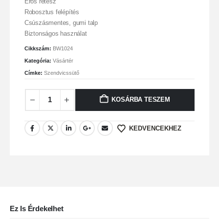
Erős retesz
Robosztus felépítés
Csúszásmentes, gumi talp
Biztonságos használat
Cikkszám:
BW1024
Kategória:
Vásártér
Címke:
Szendvicssütő
KOSÁRBA TESZEM
KEDVENCEKHEZ
Ez Is Érdekelhet