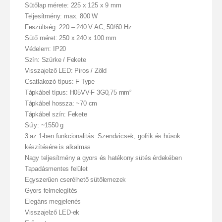
Sütőlap mérete: 225 x 125 x 9 mm
Teljesítmény: max. 800 W
Feszültség: 220 – 240 V AC, 50/60 Hz
Sütő méret: 250 x 240 x 100 mm
Védelem: IP20
Szín: Szürke / Fekete
Visszajelző LED: Piros / Zöld
Csatlakozó típus: F Type
Tápkábel típus: H05VV-F 3G0,75 mm²
Tápkábel hossza: ~70 cm
Tápkábel szín: Fekete
Súly: ~1550 g
3 az 1-ben funkcionalitás: Szendvicsek, gofrik és húsok
készítésére is alkalmas
Nagy teljesítmény a gyors és hatékony sütés érdekében
Tapadásmentes felület
Egyszerűen cserélhető sütőlemezek
Gyors felmelegítés
Elegáns megjelenés
Visszajelző LED-ek