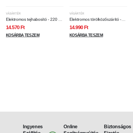
VÁSÁRTÉR
VÁSÁRTÉR
Elektromos tejhabosító - 220 -
Elektromos törölközőszárító -
240V - 550 W - fehér
230V, 65W
14.570
Ft
14.990
Ft
KOSÁRBA TESZEM
KOSÁRBA TESZEM
Ingyenes
Online
Biztonságos