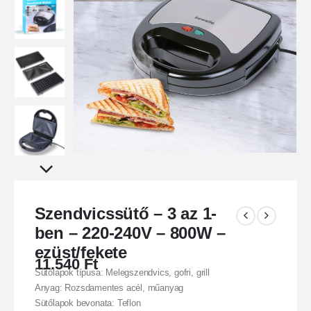
Szendvicssütő – 3 az 1-
ben – 220-240V – 800W –
ezüst/fekete
11.540
Ft
Sütőlapok típusa: Melegszendvics, gofri, grill
Anyag: Rozsdamentes acél, műanyag
Sütőlapok bevonata: Teflon