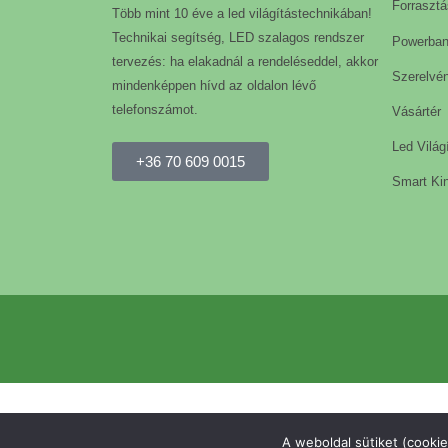
Forrasztá
Több mint 10 éve a led világítástechnikában!
Technikai segítség, LED szalagos rendszer
Powerba
tervezés: ha elakadnál a rendeléseddel, akkor
Szerelvé
mindenképpen hívd az oldalon lévő
telefonszámot.
Vásártér
Led Világ
+36 70 609 0015
Smart Kin
A weboldal sütiket (cookie