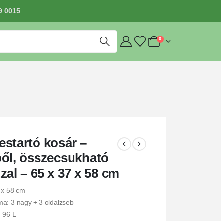
9 0015
0
startó kosár –
ől, összecsukható
zal – 65 x 37 x 58 cm
 x 58 cm
a: 3 nagy + 3 oldalzseb
 96 L