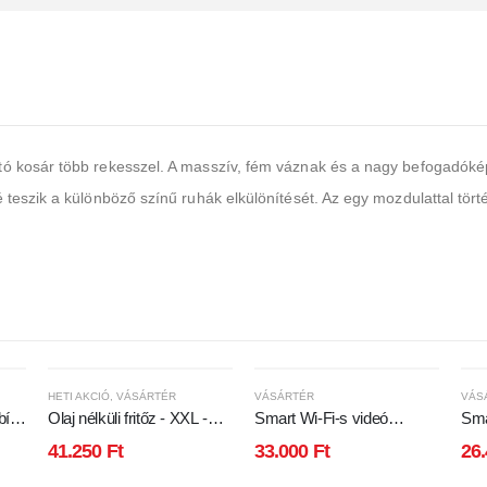
tó kosár több rekesszel. A masszív, fém váznak és a nagy befogadók
 teszik a különböző színű ruhák elkülönítését. Az egy mozdulattal tö
HETI AKCIÓ
,
VÁSÁRTÉR
VÁSÁRTÉR
VÁS
bító
Olaj nélküli fritőz - XXL -
Smart Wi-Fi-s videó
Sma
alul-felül fűtőszálas - 230V -
kaputelefon -
kapu
41.250
Ft
33.000
Ft
26
7,5L
akkumulátoros, 12V -
akk
MicroSD, FHD, PIR -
FHD