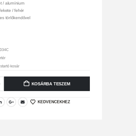
t / alumínium
fekete / fehér
ves törlőkendővel
034C
rtér
startó kosár
KOSÁRBA TESZEM
KEDVENCEKHEZ