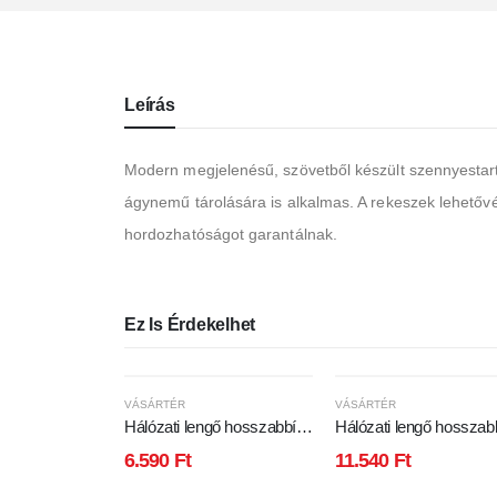
Leírás
Modern megjelenésű, szövetből készült szennyestar
ágynemű tárolására is alkalmas. A rekeszek lehetővé
hordozhatóságot garantálnak.
Ez Is Érdekelhet
VÁSÁRTÉR
VÁSÁRTÉR
Hálózati lengő hosszabbító
Hálózati lengő hosszab
10m
20m
6.590
Ft
11.540
Ft