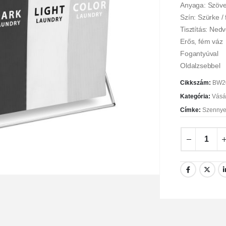
Anyaga: Szöve
Szín: Szürke / 
Tisztítás: Ned
Erős, fém váz
Fogantyúval
Oldalzsebbel
Cikkszám:
BW2
Kategória:
Vásá
Címke:
Szennye