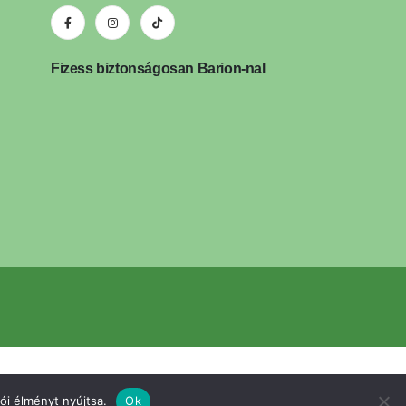
Fizess biztonságosan Barion-nal
ói élményt nyújtsa.
Ok