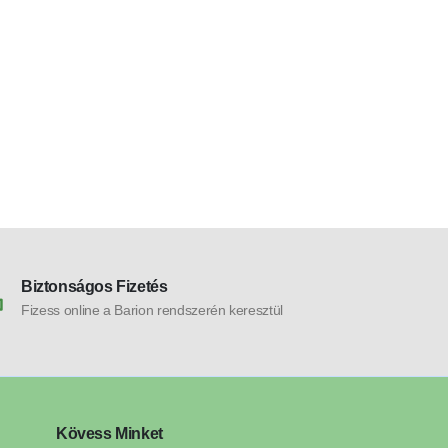
VÁSÁRTÉR
Szendvicssütő 
- 220-240V - 8
11.540
Ft
ezüst/fekete
Biztonságos Fizetés
Fizess online a Barion rendszerén keresztül
Kövess Minket