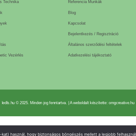
s Technika
Referencia Munkák
nk
Blog
nyek
Kapcsolat
Bejelentkezés / Regisztráció
ítás
Általános szerződési feltételek
etic Vezérlés
Adatkezelési tájékoztató
ledls.hu © 2025. Minden jog fenntartva. | A weboldalt készítette: omgcreative.hu
-kat) használ, hogy biztonságos böngészés mellett a legjobb felhasznál