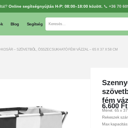
dtál?
Online segítségnyújtás H-P: 08:00–18:00 között.
📞
+36 70 60
ók
Blog
Segítség
KOSÁR – SZÖVETBŐL, ÖSSZECSUKHATÓ FÉM VÁZZAL – 65 X 37 X 58 CM
Szennye
szövetb
fém váz
6.600
Ft
Méret: 65 x 37
Rekeszek szám
Max kapacitás: