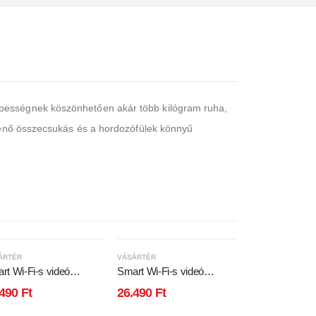
épességnek köszönhetően akár több kilógram ruha,
rténő összecsukás és a hordozófülek könnyű
ÁRTÉR
VÁSÁRTÉR
rt Wi-Fi-s videó
Smart Wi-Fi-s videó
telefon szett -
kaputelefon szett -
.490
Ft
26.490
Ft
umulátoros - MicroSD,
akkumulátoros - MicroSD,
, PIR - fehér
FHD, PIR - fekete