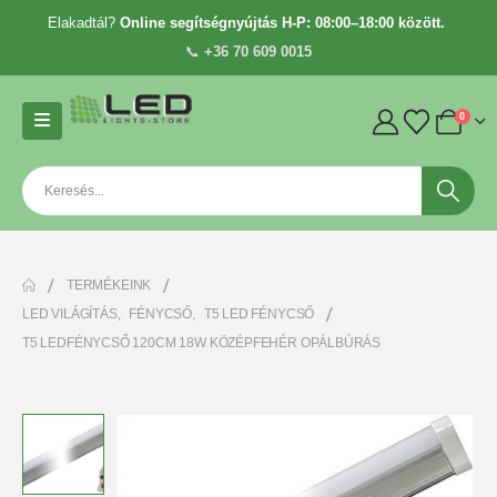
Elakadtál?
Online segítségnyújtás H-P: 08:00–18:00 között.
📞
+36 70 609 0015
0
TERMÉKEINK
LED VILÁGÍTÁS
,
FÉNYCSŐ
,
T5 LED FÉNYCSŐ
T5 LEDFÉNYCSŐ 120CM 18W KÖZÉPFEHÉR OPÁLBÚRÁS