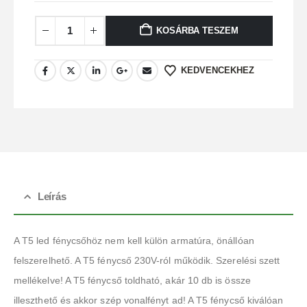
KOSÁRBA TESZEM
KEDVENCEKHEZ
Leírás
A T5 led fénycsőhöz nem kell külön armatúra, önállóan
felszerelhető. A T5 fénycső 230V-ról működik. Szerelési szett
mellékelve! A T5 fénycső toldható, akár 10 db is össze
illeszthető és akkor szép vonalfényt ad! A T5 fénycső kiválóan