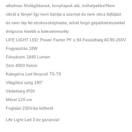
alkalmas fővilágításnak, konyhapult alá, műhelyekbe!Nem
vibrál a fénye! Így nem bántja a szemet és nem okoz fejfájást
és nem lép fel stroboszkóphatás, tehát forgó gépalkatrészekkel
dolgozva kisebb a balesetveszély.
LIFE LIGHT LED: Power Factor PF ≥ 94:Feszültség AC90-265V
Fogyasztás 18W
Fényáram 1840 Lumen
Szín 4000 Kelvin
Kategória Led fénycső T5-T8
Világítási szög 180°
Védettség IP20
Méret 120 cm
Foglalat 230V-ba köthető
Life Light Led 3 év garancia!