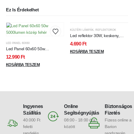
Ez Is Érdekelhet
KÜLTÉRI LÁMPÁK
,
REFLEKTOROK
Led reflektor 30W, keskeny,
fehér házban, közép fehér
4.690
Ft
LED PANEL 60X60
Led Panel 60x60 50w
KOSÁRBA TESZEM
5000lumen közép fehér
12.990
Ft
KOSÁRBA TESZEM
Ingyenes
Online
Biztonságos
Szállítás
Segítségnyújtás
Fizetés
40.000 Ft
08:00 - 18:00 óra
Fizess online a
feletti
között
Barion
rendelés
rendszerén