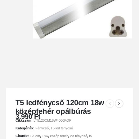
T5 ledfénycső 120cm 18w
középfehér opálbúrás
3.990
Ft
Cikkszám:
LT5120CM18W4000KOP
Kategóriák:
Fénycső
,
T5 led fénycső
Címkék:
120cm
,
18w
,
közép fehér
,
led fénycső
,
t5