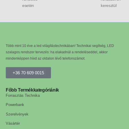
esetén
keresztül
Több mint 10 éve a led világítástechnikában! Technikai segítség, LED
szalagos rendszer tervezés: ha elakadnál a rendeléseddel, akkor
mindenképpen hívd az oldalon lévő telefonszámot.
+36 70 609 0015
Főbb Termékkategóriánik
Forrasztás Technika
Powerbank
Szerelvények
Vásártér