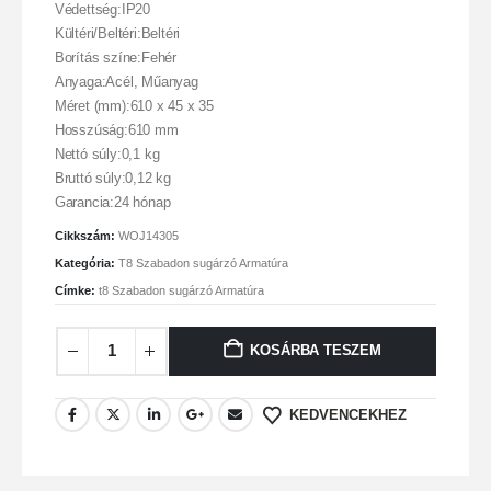
Védettség:IP20
Kültéri/Beltéri:Beltéri
Borítás színe:Fehér
Anyaga:Acél, Műanyag
Méret (mm):610 x 45 x 35
Hosszúság:610 mm
Nettó súly:0,1 kg
Bruttó súly:0,12 kg
Garancia:24 hónap
Cikkszám:
WOJ14305
Kategória:
T8 Szabadon sugárzó Armatúra
Címke:
t8 Szabadon sugárzó Armatúra
KOSÁRBA TESZEM
KEDVENCEKHEZ