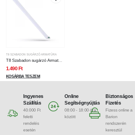
T8 SZABADON SUGÁRZÓ ARMATÚRA
T8 Szabadon sugárzó Armatúra
Fénycső 1200mm
1.490
Ft
KOSÁRBA TESZEM
Ingyenes
Online
Biztonságos
Szállítás
Segítségnyújtás
Fizetés
40.000 Ft
08:00 - 18:00 óra
Fizess online a
feletti
között
Barion
rendelés
rendszerén
esetén
keresztül