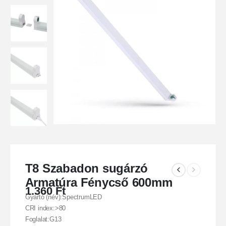
T8 Szabadon sugárzó
Armatúra Fénycső 600mm
1.360
Ft
Gyártó (név):SpectrumLED
CRI index:>80
Foglalat:G13