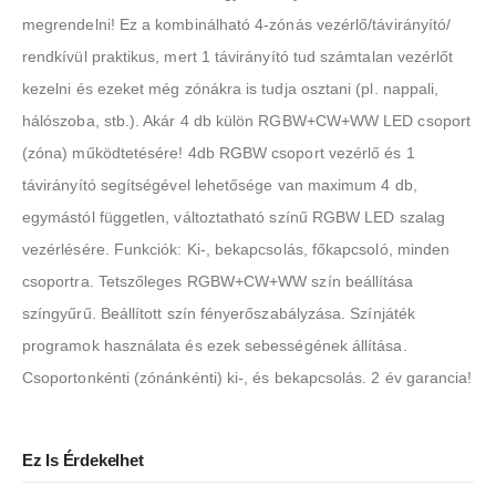
megrendelni! Ez a kombinálható 4-zónás vezérlő/távirányító/
rendkívül praktikus, mert 1 távirányító tud számtalan vezérlőt
kezelni és ezeket még zónákra is tudja osztani (pl. nappali,
hálószoba, stb.). Akár 4 db külön RGBW+CW+WW LED csoport
(zóna) működtetésére! 4db RGBW csoport vezérlő és 1
távirányító segítségével lehetősége van maximum 4 db,
egymástól független, változtatható színű RGBW LED szalag
vezérlésére. Funkciók: Ki-, bekapcsolás, főkapcsoló, minden
csoportra. Tetszőleges RGBW+CW+WW szín beállítása
színgyűrű. Beállított szín fényerőszabályzása. Színjáték
programok használata és ezek sebességének állítása.
Csoportonkénti (zónánkénti) ki-, és bekapcsolás. 2 év garancia!
Ez Is Érdekelhet