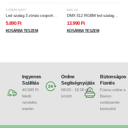
3 ZÓNÁS SZETT
DMX 512
Led szalag 3 zónás csoport
DMX 512 RGBW led szalag
vezérlő távirányító RGB/RGBW,
vezérlő, 4 csatorna, 192/384W.
5.890
Ft
13.990
Ft
rádiós.
KOSÁRBA TESZEM
KOSÁRBA TESZEM
Ingyenes
Online
Biztonságos
Szállítás
Segítségnyújtás
Fizetés
40.000 Ft
08:00 - 18:00 óra
Fizess online a
feletti
között
Barion
rendelés
rendszerén
esetén
keresztül