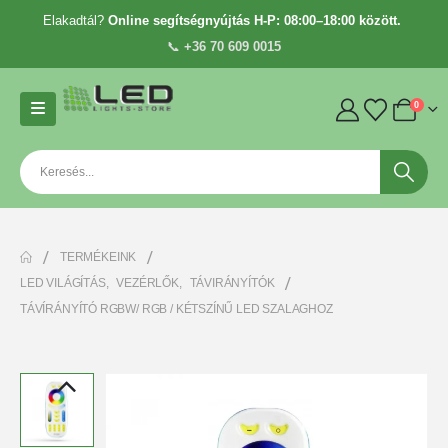
Elakadtál?
Online segítségnyújtás H-P: 08:00–18:00 között.
📞
+36 70 609 0015
0
TERMÉKEINK
LED VILÁGÍTÁS
,
VEZÉRLŐK
,
TÁVIRÁNYÍTÓK
TÁVÍRÁNYÍTÓ RGBW/ RGB / KÉTSZÍNŰ LED SZALAGHOZ