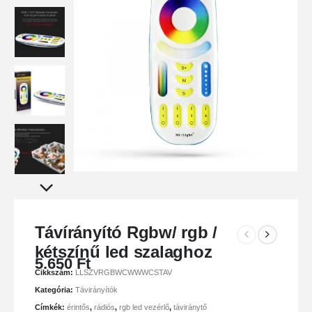
Távírányító Rgbw/ rgb /
kétszínű led szalaghoz
5.650
Ft
Cikkszám:
LLSZVRGBWCWWWCSTAV
Kategória:
Távirányítók
Címkék:
érintős
,
rádiós
,
rgb led vezérlő
,
táviránytő