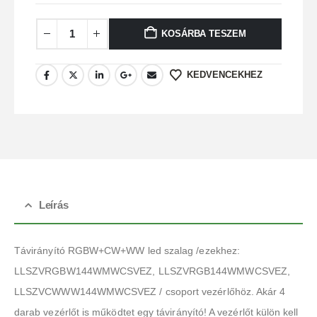
KOSÁRBA TESZEM
KEDVENCEKHEZ
Leírás
Távirányító RGBW+CW+WW led szalag /ezekhez:
LLSZVRGBW144WMWCSVEZ, LLSZVRGB144WMWCSVEZ,
LLSZVCWWW144WMWCSVEZ / csoport vezérlőhöz. Akár 4
darab vezérlőt is működtet egy távirányító! A vezérlőt külön kell