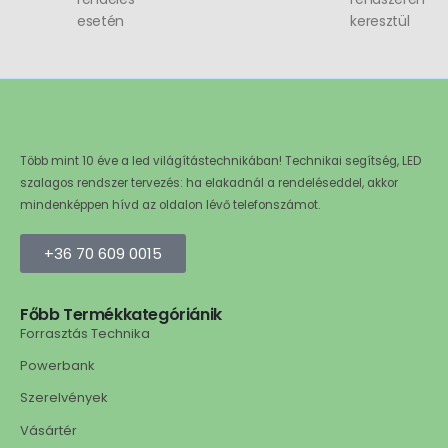
esetén
keresztül
Több mint 10 éve a led világítástechnikában! Technikai segítség, LED
szalagos rendszer tervezés: ha elakadnál a rendeléseddel, akkor
mindenképpen hívd az oldalon lévő telefonszámot.
+36 70 609 0015
Főbb Termékkategóriánik
Forrasztás Technika
Powerbank
Szerelvények
Vásártér