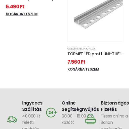
2000x55x13mm
5.490
Ft
KOSÁRBA TESZEM
CSEMPE ALUPROFILOK
TOPMET LED profil UNI-TILE12
C PLUS 180° 2000 mm
7.560
Ft
eloxált opál fedővel
KOSÁRBA TESZEM
Ingyenes
Online
Biztonságos
Szállítás
Segítségnyújtás
Fizetés
40.000 Ft
08:00 - 18:00 óra
Fizess online a
feletti
között
Barion
rendelés
rendszerén