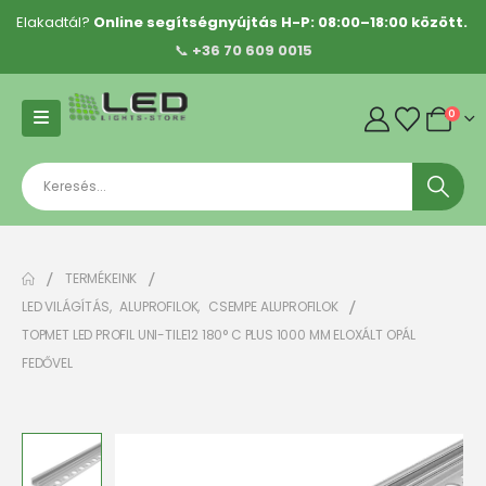
Elakadtál?
Online segítségnyújtás H-P: 08:00–18:00 között.
📞
+36 70 609 0015
0
TERMÉKEINK
LED VILÁGÍTÁS
,
ALUPROFILOK
,
CSEMPE ALUPROFILOK
TOPMET LED PROFIL UNI-TILE12 180° C PLUS 1000 MM ELOXÁLT OPÁL
FEDŐVEL