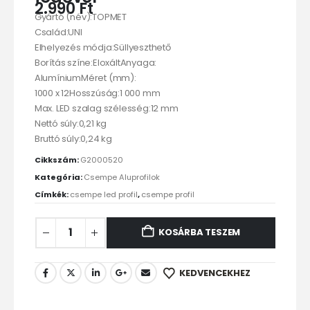
2.990
Ft
Gyártó (név):TOPMET
Család:UNI
Elhelyezés módja:Süllyeszthető
Borítás színe:EloxáltAnyaga:
AlumíniumMéret (mm):
1000 x 12Hosszúság:1 000 mm
Max. LED szalag szélesség:12 mm
Nettó súly:0,21 kg
Bruttó súly:0,24 kg
Cikkszám:
G2000520
Kategória:
Csempe Aluprofilok
Címkék:
csempe led profil
,
csempe profil
KOSÁRBA TESZEM
KEDVENCEKHEZ