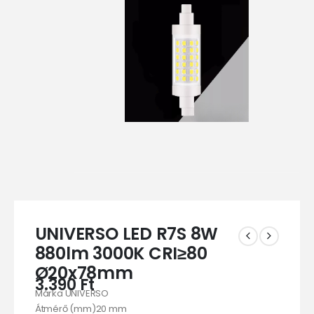
UNIVERSO LED R7S 8W
880lm 3000K CRI≥80
Ø20x78mm
3.390
Ft
Márka UNIVERSO
Átmérő (mm)20 mm