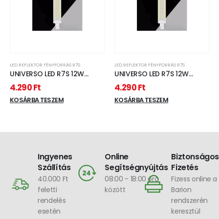
LED REFLEKTOR FÉNYFORRÁS R7S
LED REFLEKTOR FÉNYFORRÁS R7S
UNIVERSO LED R7S 12W
UNIVERSO LED R7S 12W
1320lm 3000K CRI≥80
1320lm 4000K CRI≥80
4.290
Ft
4.290
Ft
Ø28x118mm
Ø28x118mm
KOSÁRBA TESZEM
KOSÁRBA TESZEM
Ingyenes
Online
Biztonságos
Szállítás
Segítségnyújtás
Fizetés
40.000 Ft
08:00 - 18:00 óra
Fizess online a
feletti
között
Barion
rendelés
rendszerén
esetén
keresztül