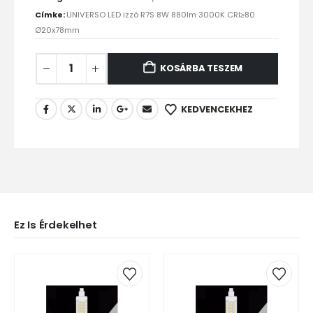
Címke:
UNIVERSO LED izzó R7S 8W 880lm 3000K CRI≥80
Ø20x78mm
KOSÁRBA TESZEM
KEDVENCEKHEZ
Ez Is Érdekelhet