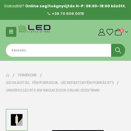
Elakadtál?
Online segítségnyújtás H-P: 08:00–18:00 között.
📞
+36 70 609 0015
0
TERMÉKEINK
LED VILÁGÍTÁS
,
FÉNYFORRÁSOK
,
LED REFLEKTOR FÉNYFORRÁS R7S
UNIVERSO LED R7S 8W 880LM 3000K CRI≥80 Ø20X78MM