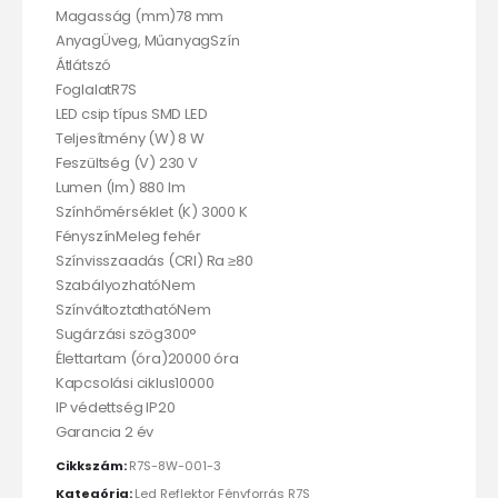
Magasság (mm)78 mm
AnyagÜveg, MűanyagSzín
Átlátszó
FoglalatR7S
LED csip típus SMD LED
Teljesítmény (W) 8 W
Feszültség (V) 230 V
Lumen (lm) 880 lm
Színhőmérséklet (K) 3000 K
FényszínMeleg fehér
Színvisszaadás (CRI) Ra ≥80
SzabályozhatóNem
SzínváltoztathatóNem
Sugárzási szög300°
Élettartam (óra)20000 óra
Kapcsolási ciklus10000
IP védettség IP20
Garancia 2 év
Cikkszám:
R7S-8W-001-3
Kategória:
Led Reflektor Fényforrás R7S