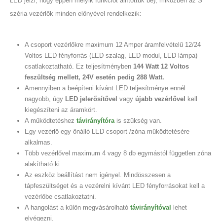
LED jelzi, hogy éppen melyik funkciót állítottuk be), miközben az S
széria vezérlők minden előnyével rendelkezik:
A csoport vezérlőkre maximum 12 Amper áramfelvételű 12/24
Voltos LED fényforrás (LED szalag, LED modul, LED lámpa)
csatlakoztatható. Ez teljesítményben
144 Watt 12 Voltos
feszültség mellett, 24V esetén pedig 288 Watt.
Amennyiben a beépíteni kívánt LED teljesítménye ennél
nagyobb, úgy
LED jelerősítővel
vagy
újabb vezérlővel
kell
kiegészíteni az áramkört.​
A működtetéshez
távirányítóra
is szükség van.
Egy vezérlő egy önálló LED csoport /zóna működtetésére
alkalmas.
Több vezérlővel maximum 4 vagy 8 db egymástól független zóna
alakítható ki.
Az eszköz beállítást nem igényel. Mindösszesen a
tápfeszültséget és a vezérelni kívánt LED fényforrásokat kell a
vezérlőbe csatlakoztatni.
A hangolást a külön megvásárolható
távirányítóval
lehet
elvégezni.