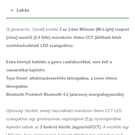
Leírás
Új generációs, S(mall) kivitelű
2 az 1-ben Miboxer (Mi-Light) csoport
(zóna) vezérlő (2,4 GHz) monokróm illetve CCT (állítható fehér
színhőmérsékletű LED szalagokhoz.
Extra könnyű bekötés a gyors csatlakozókkal, nem kell a
csavarokkal bajlódni.
Tuya Smart alkalmazásvezérlés támogatása, a zenei ritmus
támogatása
Bluetooth Protokoll Bluetooth 4.2 (alacsony energiafogyasztás)
Újdonság! Vezérlő, amely használható monokróm illetve CCT LED
szalagokhoz egy gombnyomás segítségével (Egy nyomógombbal
lépkedni tudunk az
2
funkció között. (egyszínű/CCT)
A vezérlőn egy