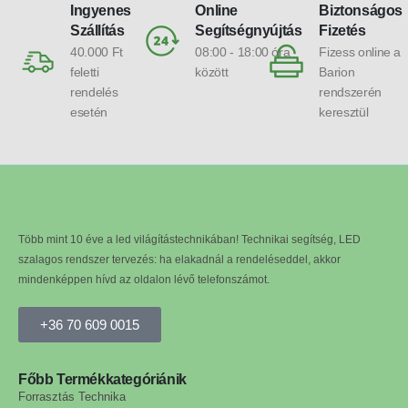
Ingyenes
Online
Biztonságos
Szállítás
Segítségnyújtás
Fizetés
40.000 Ft
08:00 - 18:00 óra
Fizess online a
feletti
között
Barion
rendelés
rendszerén
esetén
keresztül
Több mint 10 éve a led világítástechnikában! Technikai segítség, LED
szalagos rendszer tervezés: ha elakadnál a rendeléseddel, akkor
mindenképpen hívd az oldalon lévő telefonszámot.
+36 70 609 0015
Főbb Termékkategóriánik
Forrasztás Technika