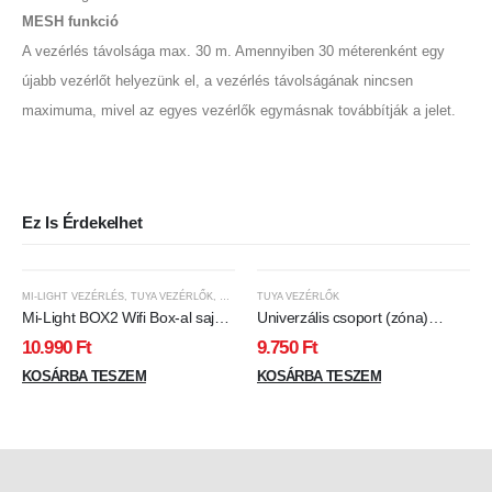
MESH funkció
A vezérlés távolsága max. 30 m. Amennyiben 30 méterenként egy
újabb vezérlőt helyezünk el, a vezérlés távolságának nincsen
maximuma, mivel az egyes vezérlők egymásnak továbbítják a jelet.
Ez Is Érdekelhet
MI-LIGHT VEZÉRLÉS
,
TUYA VEZÉRLŐK
,
WIFI BOX
TUYA VEZÉRLŐK
Mi-Light BOX2 Wifi Box-al saját
Univerzális csoport (zóna)
Wifi hálózatán kapcsolhatja
vezérlő , 3in1 ,
10.990
Ft
9.750
Ft
össze Mi-Light termékeit, majd
RGB/RGBW/RGB-CCT ,
telefonon távolról vagy hanggal
KOSÁRBA TESZEM
dimmelhető , group control ,
KOSÁRBA TESZEM
is vezérelheti a Ledes termékeit!
gyorscsatlakozóval , wifi , TUYA
, SMART , Miboxer (Mi-Light) ,
E3-WR