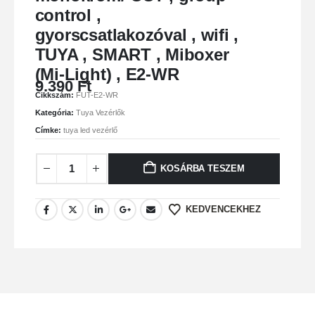
control ,
gyorscsatlakozóval , wifi ,
TUYA , SMART , Miboxer
(Mi-Light) , E2-WR
9.390
Ft
Cikkszám:
FUT-E2-WR
Kategória:
Tuya Vezérlők
Címke:
tuya led vezérlő
KOSÁRBA TESZEM
KEDVENCEKHEZ