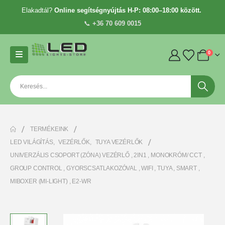
Elakadtál?
Online segítségnyújtás H-P: 08:00–18:00 között.
📞
+36 70 609 0015
0
TERMÉKEINK
LED VILÁGÍTÁS
,
VEZÉRLŐK
,
TUYA VEZÉRLŐK
UNIVERZÁLIS CSOPORT (ZÓNA) VEZÉRLŐ , 2IN1 , MONOKRÓM/ CCT ,
GROUP CONTROL , GYORSCSATLAKOZÓVAL , WIFI , TUYA , SMART ,
MIBOXER (MI-LIGHT) , E2-WR