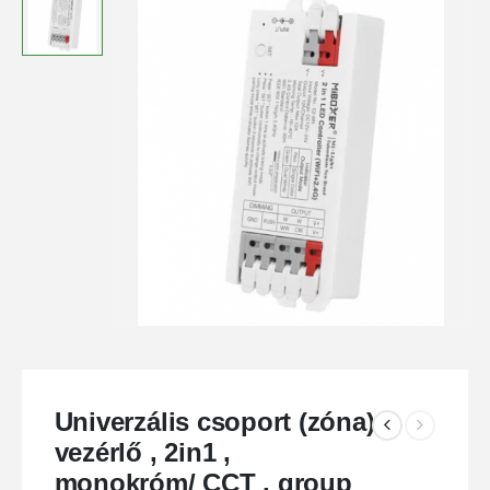
Univerzális csoport (zóna)
vezérlő , 2in1 ,
monokróm/ CCT , group