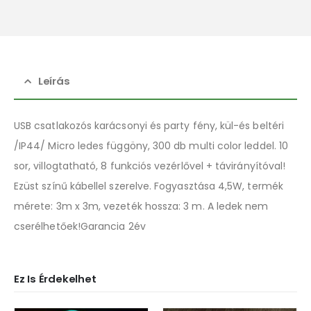
Leírás
USB csatlakozós karácsonyi és party fény, kül-és beltéri
/IP44/ Micro ledes függöny, 300 db multi color leddel. 10
sor, villogtatható, 8 funkciós vezérlővel + távirányítóval!
Ezüst színű kábellel szerelve. Fogyasztása 4,5W, termék
mérete: 3m x 3m, vezeték hossza: 3 m. A ledek nem
cserélhetőek!Garancia 2év
Ez Is Érdekelhet