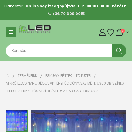
Elakadtál?
Online segítségnyújtás H-P: 08:00–18:00 között.
📞
+36 70 609 0015
0
TERMÉKEINK
ESKÜVŐI FÉNYEK
,
LED FÜZÉR
MIKRÓ LEDES NANO JÉGCSAP FÉNYFÜGGÖNY, 3X3 MÉTER, 300 DB SZÍNES
LEDDEL, 8 FUNKCIÓS VEZÉRLŐVEL! 5V, USB CSATLAKOZÓS!