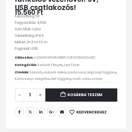
USB csatlakozós!
15.560
Ft
Feszültség 5V
Fogyasztás 4,5W
Szín Muti color
Védettség IP44
Méret 3×3 m+3 m
Foglalat USB
Cikkszám:
LLKNANOIP44USB8FCUR3X3M300LMC
Kategóriák:
Esküvői Fények
,
Led Füzér
Címkék:
Esküvői
,
esküvői dekor
,
karácsonyi jégcsap függöny
,
Karácsonyi világítás
,
led függöny
,
multi color
,
színes
KOSÁRBA TESZEM
KEDVENCEKHEZ