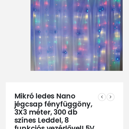
Mikró ledes Nano
jégcsap fényfüggöny,
3X3 méter, 300 db
színes Leddel, 8
funkciós vezérlővel! 5V,