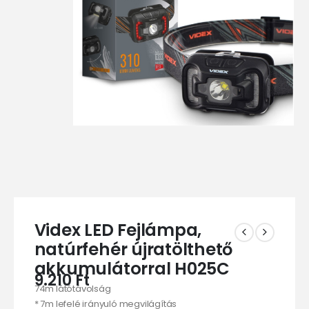
Videx LED Fejlámpa,
natúrfehér újratölthető
akkumulátorral H025C
9.210
Ft
74m látótávolság
* 7m lefelé irányuló megvilágítás