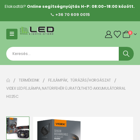
Elakadtál?
Online segítségnyújtás H-P: 08:00–18:00 között.
📞
+36 70 609 0015
0
TERMÉKEINK
FEJLÁMPÁK
,
TÚRÁZÁS/HORGÁSZAT
VIDEX LED FEJLÁMPA, NATÚRFEHÉR ÚJRATÖLTHETŐ AKKUMULÁTORRAL
H025C