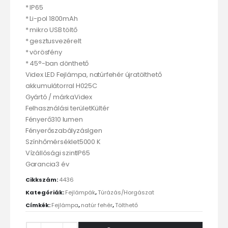
* IP65
* Li-pol 1800mAh
* mikro USB töltő
* gesztusvezérelt
* vörösfény
* 45°-ban dönthető
Videx LED Fejlámpa, natúrfehér újratölthető
akkumulátorral H025C
Gyártó / márkaVidex
Felhasználási területKültér
Fényerő310 lumen
FényerőszabályzásIgen
Színhőmérséklet5000 K
Vízállósági szintIP65
Garancia3 év
Cikkszám:
4436
Kategóriák:
Fejlámpák
,
Túrázás/Horgászat
Címkék:
Fejlámpa
,
natúr fehér
,
Tölthető