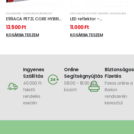
FEJLÁMPÁK
,
TÚRÁZÁS/HORGÁSZAT
HETI AKCIÓ
,
KÜLTÉRI LÁMPÁK
,
MUNKALÁMPÁK
,
T
E99ACA PETZL CORE HYBRID
LED reflektor -
AKKUMULÁTOR
akkumulátoros,
13.500
Ft
11.000
Ft
FEJLÁMPÁKHOZ LI-ION
dimmerelhető,
1250MAH USB TÖLTŐS
KOSÁRBA TESZEM
fókuszálható - 1500 lumen
KOSÁRBA TESZEM
Ingyenes
Online
Biztonságos
Szállítás
Segítségnyújtás
Fizetés
40.000 Ft
08:00 - 18:00 óra
Fizess online a
feletti
között
Barion
rendelés
rendszerén
esetén
keresztül