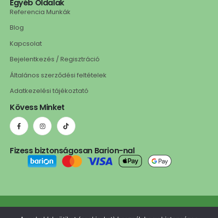
Egyéb Oldalak
Referencia Munkák
Blog
Kapcsolat
Bejelentkezés / Regisztráció
Általános szerződési feltételek
Adatkezelési tájékoztató
Kövess Minket
Fizess biztonságosan Barion-nal
ledls.hu © 2025. Minden jog fenntartva. | A weboldalt készítette: