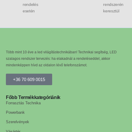
rendelés
rendszerén
esetén
keresztül
Több mint 10 éve a led világítástechnikában! Technikai segítség, LED
szalagos rendszer tervezés: ha elakadnál a rendeléseddel, akkor
mindenképpen hívd az oldalon lévő telefonszámot.
+36 70 609 0015
Főbb Termékkategóriánik
Forrasztás Technika
Powerbank
Szerelvények
Vásártér