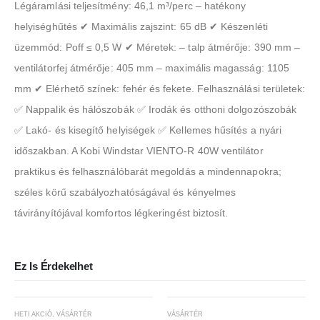
Légáramlási teljesítmény: 46,1 m³/perc – hatékony
helyiséghűtés ✔ Maximális zajszint: 65 dB ✔ Készenléti
üzemmód: Poff ≤ 0,5 W ✔ Méretek: – talp átmérője: 390 mm –
ventilátorfej átmérője: 405 mm – maximális magasság: 1105
mm ✔ Elérhető színek: fehér és fekete. Felhasználási területek:
✅ Nappalik és hálószobák ✅ Irodák és otthoni dolgozószobák
✅ Lakó- és kisegítő helyiségek ✅ Kellemes hűsítés a nyári
időszakban. A Kobi Windstar VIENTO-R 40W ventilátor
praktikus és felhasználóbarát megoldás a mindennapokra;
széles körű szabályozhatóságával és kényelmes
távirányítójával komfortos légkeringést biztosít.
Ez Is Érdekelhet
HETI AKCIÓ
,
VÁSÁRTÉR
VÁSÁRTÉR