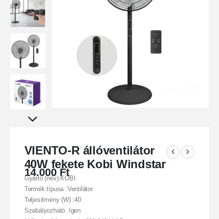
VIENTO-R állóventilátor
40W fekete Kobi Windstar
14.000
Ft
Gyártó (név):KOBI
Termék típusa :Ventilátor
Teljesítmény (W) :40
Szabályozható :Igen