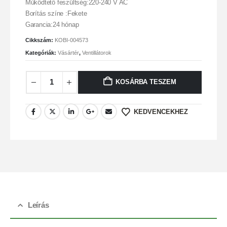
Működtető feszültség:220-240 V AC
Borítás színe :Fekete
Garancia:24 hónap
Cikkszám:
KOBI-004573
Kategóriák:
Vásártér
,
Ventillátorok
KOSÁRBA TESZEM
KEDVENCEKHEZ
Leírás