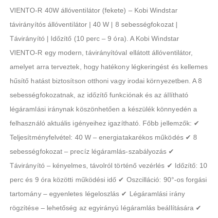
VIENTO-R 40W állóventilátor (fekete) – Kobi Windstar
távirányítós állóventilátor | 40 W | 8 sebességfokozat |
Távirányító | Időzítő (10 perc – 9 óra). A Kobi Windstar
VIENTO-R egy modern, távirányítóval ellátott állóventilátor,
amelyet arra terveztek, hogy hatékony légkeringést és kellemes
hűsítő hatást biztosítson otthoni vagy irodai környezetben. A 8
sebességfokozatnak, az időzítő funkciónak és az állítható
légáramlási iránynak köszönhetően a készülék könnyedén a
felhasználó aktuális igényeihez igazítható. Főbb jellemzők: ✔
Teljesítményfelvétel: 40 W – energiatakarékos működés ✔ 8
sebességfokozat – precíz légáramlás-szabályozás ✔
Távirányító – kényelmes, távolról történő vezérlés ✔ Időzítő: 10
perc és 9 óra közötti működési idő ✔ Oszcilláció: 90°-os forgási
tartomány – egyenletes légeloszlás ✔ Légáramlási irány
rögzítése – lehetőség az egyirányú légáramlás beállítására ✔