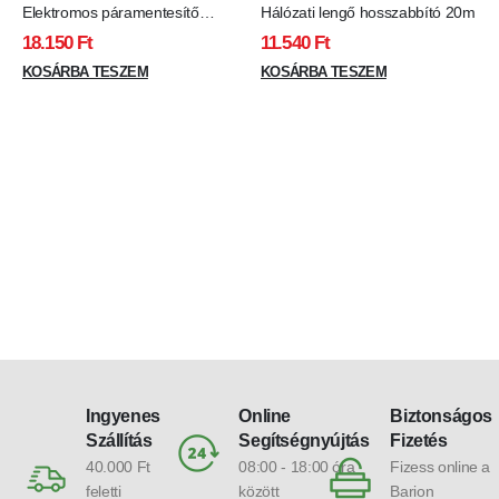
Elektromos páramentesítő
Hálózati lengő hosszabbító 20m
készülék - 230V, 750 ml
18.150
Ft
11.540
Ft
KOSÁRBA TESZEM
KOSÁRBA TESZEM
Ingyenes
Online
Biztonságos
Szállítás
Segítségnyújtás
Fizetés
40.000 Ft
08:00 - 18:00 óra
Fizess online a
feletti
között
Barion