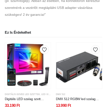
(pl. számítógép). Abban az esetben, ha konnektoron keresztül
szeretnénk a vezérlőt megtáplálni USB adapter vásárlása
szükséges! 2 év garancia!”
Ez Is Érdekelhet
DIGITÁLIS GOVEE LED SZETTEK
,
LED VILÁGÍTÁS
DMX 512
Digitális LED szalag szett
DMX 512 RGBW led szalag
kamerával , TV képernyő
vezérlő, 4 csatorna, 192/384W.
33.190
Ft
13.990
Ft