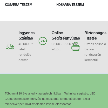
követő funkcióval , RGB + IC
(digitális) , 3.6m , GOVEE,
KOSÁRBA TESZEM
KOSÁRBA TESZEM
Envisual
Ingyenes
Online
Biztonságos
Szállítás
Segítségnyújtás
Fizetés
40.000 Ft
08:00 - 18:00 óra
Fizess online a
feletti
között
Barion
rendelés
rendszerén
esetén
keresztül
Több mint 10 éve a led világítástechnikában! Technikai segítség, LED
szalagos rendszer tervezés: ha elakadnál a rendeléseddel, akkor
mindenképpen hívd az oldalon lévő telefonszámot.