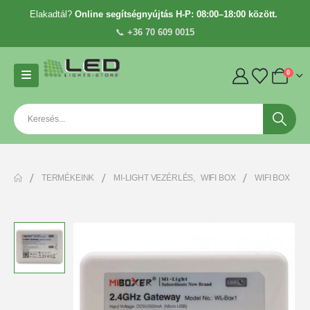
Elakadtál?
Online segítségnyújtás H-P: 08:00–18:00 között.
📞
+36 70 609 0015
0
TERMÉKEINK
MI-LIGHT VEZÉRLÉS
,
WIFI BOX
WIFI BOX