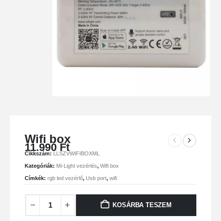
Wifi box
11.990
Ft
Cikkszám:
LLSZVWIFIBOXML
Kategóriák:
Mi-Light vezérlés
,
Wifi box
Címkék:
rgb led vezérlő
,
Usb port
,
wifi
KOSÁRBA TESZEM