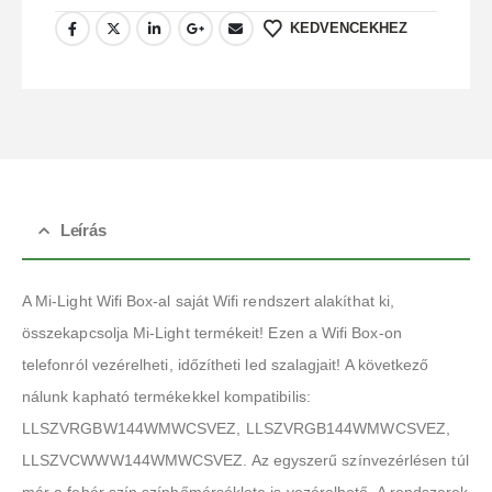
KEDVENCEKHEZ
Leírás
A Mi-Light Wifi Box-al saját Wifi rendszert alakíthat ki,
összekapcsolja Mi-Light termékeit! Ezen a Wifi Box-on
telefonról vezérelheti, időzítheti led szalagjait! A következő
nálunk kapható termékekkel kompatibilis:
LLSZVRGBW144WMWCSVEZ, LLSZVRGB144WMWCSVEZ,
LLSZVCWWW144WMWCSVEZ. Az egyszerű színvezérlésen túl