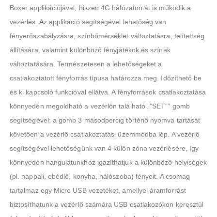
Boxer applikációjával, hiszen 4G hálózaton át is működik a
vezérlés. Az applikáció segítségével lehetőség van
fényerőszabályzásra, színhőmérséklet változtatásra, telítettség
állítására, valamint különböző fényjátékok és színek
változtatására. Természetesen a lehetőségeket a
csatlakoztatott fényforrás típusa határozza meg. Időzíthető be
és ki kapcsoló funkcióval ellátva. A fényforrások csatlakoztatása
könnyedén megoldható a vezérlőn található „”SET”” gomb
segítségével: a gomb 3 másodpercig történő nyomva tartását
követően a vezérlő csatlakoztatási üzemmódba lép. A vezérlő
segítségével lehetőségünk van 4 külön zóna vezérlésére, így
könnyedén hangulatunkhoz igazíthatjuk a különböző helyiségek
(pl. nappali, ebédlő, konyha, hálószoba) fényeit. A csomag
tartalmaz egy Micro USB vezetéket, amellyel áramforrást
biztosíthatunk a vezérlő számára USB csatlakozókon keresztül