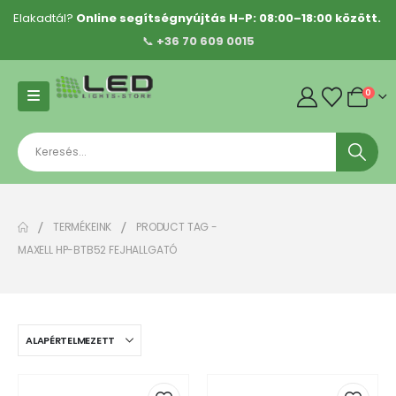
Elakadtál?
Online segítségnyújtás H-P: 08:00–18:00 között.
📞
+36 70 609 0015
0
TERMÉKEINK
PRODUCT TAG -
MAXELL HP-BTB52 FEJHALLGATÓ