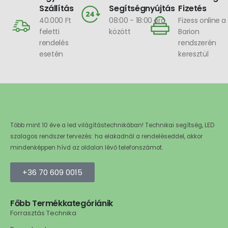
Szállítás
Segítségnyújtás
Fizetés
40.000 Ft
08:00 - 18:00 óra
Fizess online a
feletti
között
Barion
rendelés
rendszerén
esetén
keresztül
Több mint 10 éve a led világítástechnikában! Technikai segítség, LED
szalagos rendszer tervezés: ha elakadnál a rendeléseddel, akkor
mindenképpen hívd az oldalon lévő telefonszámot.
+36 70 609 0015
Főbb Termékkategóriánik
Forrasztás Technika