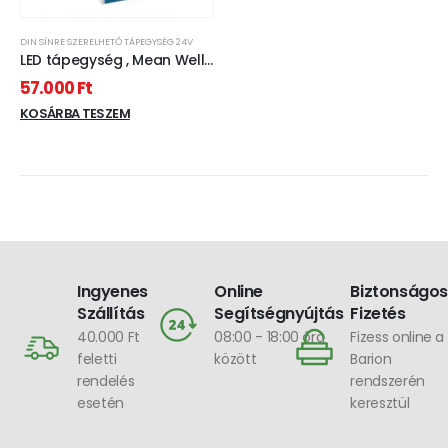
DIN SÍNRE SZERELHETŐ TÁPEGYSÉG 24V
LED tápegység , Mean Well ,
NDR-480-24 , 24 Volt , 480
57.000
Ft
Watt , DIN sínre szerelhető ,
ipari
KOSÁRBA TESZEM
Ingyenes
Online
Biztonságos
Szállítás
Segítségnyújtás
Fizetés
40.000 Ft
08:00 - 18:00 óra
Fizess online a
feletti
között
Barion
rendelés
rendszerén
esetén
keresztül