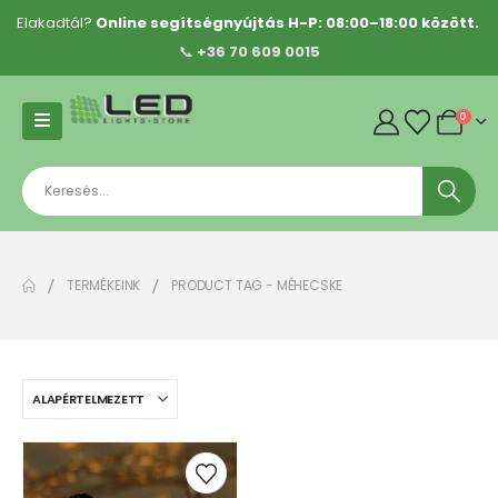
Elakadtál?
Online segítségnyújtás H-P: 08:00–18:00 között.
📞
+36 70 609 0015
0
TERMÉKEINK
PRODUCT TAG -
MÉHECSKE