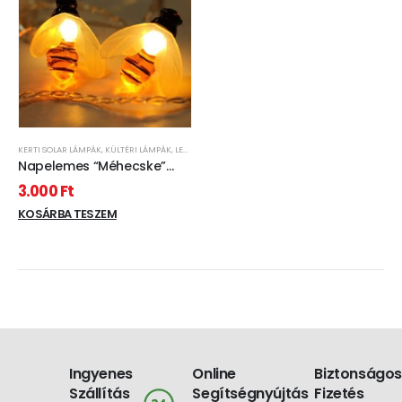
KERTI SOLAR LÁMPÁK
,
KÜLTÉRI LÁMPÁK
,
LED VILÁGÍTÁS
Napelemes “Méhecske”
fényfü
3.000
Ft
KOSÁRBA TESZEM
Ingyenes
Online
Biztonságos
Szállítás
Segítségnyújtás
Fizetés