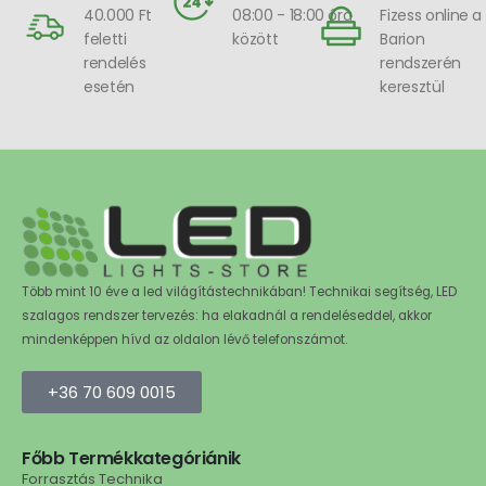
40.000 Ft
08:00 - 18:00 óra
Fizess online a
feletti
között
Barion
rendelés
rendszerén
esetén
keresztül
Több mint 10 éve a led világítástechnikában! Technikai segítség, LED
szalagos rendszer tervezés: ha elakadnál a rendeléseddel, akkor
mindenképpen hívd az oldalon lévő telefonszámot.
+36 70 609 0015
Főbb Termékkategóriánik
Forrasztás Technika