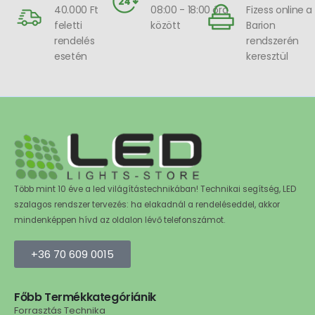
40.000 Ft
08:00 - 18:00 óra
Fizess online a
feletti
között
Barion
rendelés
rendszerén
esetén
keresztül
Több mint 10 éve a led világítástechnikában! Technikai segítség, LED
szalagos rendszer tervezés: ha elakadnál a rendeléseddel, akkor
mindenképpen hívd az oldalon lévő telefonszámot.
+36 70 609 0015
Főbb Termékkategóriánik
Forrasztás Technika