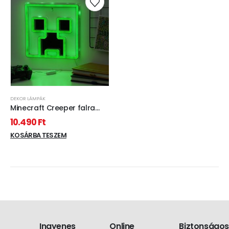
DEKOR LÁMPÁK
Minecraft Creeper falra
szerelhető LED-es
10.490
Ft
hangulatvilágítás
KOSÁRBA TESZEM
Ingyenes
Online
Biztonságos