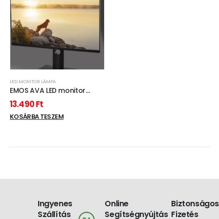
LED MONITOR LÁMPA
EMOS AVA LED monitor
lámpa 4.5W
13.490
Ft
3000/4000/5000K IP20
KOSÁRBA TESZEM
Ingyenes
Online
Biztonságos
Szállítás
Segítségnyújtás
Fizetés