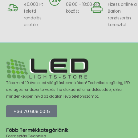
40.000 Ft
08:00 - 18:00 óra
Fizess online a
feletti
között
Barion
rendelés
rendszerén
esetén
keresztül
Több mint 10 éve a led világítástechnikában! Technikai segítség, LED
szalagos rendszer tervezés: ha elakadnál a rendeléseddel, akkor
mindenképpen hívd az oldalon lévő telefonszámot.
+36 70 609 0015
Főbb Termékkategóriánik
Forrasztás Technika