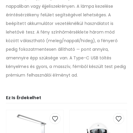
nappaliban vagy éjjeliszekrényen. A lámpa kezelése
érintésérzékeny felület segítségével lehetséges. A
beépített akkumulátor vezetéknélkül használatot is
lehetővé tesz. A fény színhőmérséklete három mód
között választható (meleg/nappali/hideg), a fényerő
pedig fokozatmentesen állítható — pont annyira,
amennyire épp szüksége van. A Type-C USB töltés
kényelmes és gyors, a masszív, fémből készült test pedig
prémium felhasználói élményt ad.
Ez Is Érdekelhet