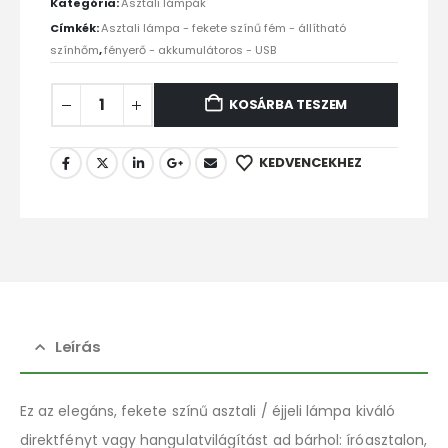
Kategória:
Asztali lámpák
Címkék:
Asztali lámpa - fekete színű fém - állítható
színhőm
,
fényerő - akkumulátoros - USB
KOSÁRBA TESZEM
KEDVENCEKHEZ
Leírás
Ez az elegáns, fekete színű asztali / éjjeli lámpa kiváló
direktfényt vagy hangulatvilágítást ad bárhol: íróasztalon,