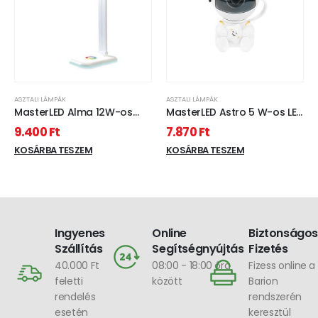
ASZTALI LÁMPÁK
ASZTALI LÁMPÁK
MasterLED Alma 12W-os
MasterLED Astro 5 W-os LED
fehér asztali lámpa RGB +
csillag projektor lámpa 125
9.400
Ft
7.870
Ft
CCT
mm
KOSÁRBA TESZEM
KOSÁRBA TESZEM
Ingyenes
Online
Biztonságos
Szállítás
Segítségnyújtás
Fizetés
40.000 Ft
08:00 - 18:00 óra
Fizess online a
feletti
között
Barion
rendelés
rendszerén
esetén
keresztül