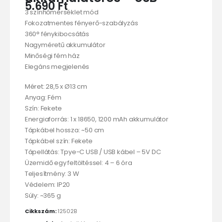
5.690
Ft
3 színhőmérséklet mód
Fokozatmentes fényerő-szabályzás
360° fénykibocsátás
Nagyméretű akkumulátor
Minőségi fém ház
Elegáns megjelenés
Méret: 28,5 x Ø13 cm
Anyag: Fém
Szín: Fekete
Energiaforrás: 1 x 18650, 1200 mAh akkumulátor
Tápkábel hossza: ~50 cm
Tápkábel szín: Fekete
Tápellátás: Tpye-C USB / USB kábel – 5V DC
Üzemidő egy feltöltéssel: 4 – 6 óra
Teljesítmény: 3 W
Védelem: IP20
Súly: ~365 g
Cikkszám:
12502B