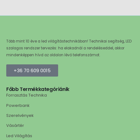
Több mint 10 éve a led világítástechnikában! Technikai segítség, LED
szalagos rendszer tervezés: ha elakadnál a rendeléseddel, akkor
mindenképpen hívd az oldalon lévő telefonszámot.
+36 70 609 0015
Főbb Termékkategóriánik
Forrasztás Technika
Powerbank
Szerelvények
Vásártér
Led Világítás