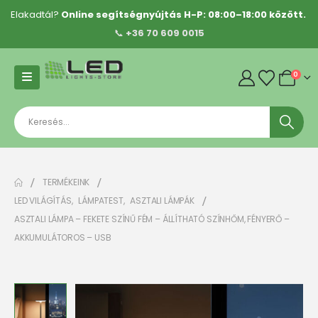
Elakadtál?
Online segítségnyújtás H-P: 08:00–18:00 között.
📞
+36 70 609 0015
0
TERMÉKEINK
LED VILÁGÍTÁS
,
LÁMPATEST
,
ASZTALI LÁMPÁK
ASZTALI LÁMPA – FEKETE SZÍNŰ FÉM – ÁLLÍTHATÓ SZÍNHŐM, FÉNYERŐ –
AKKUMULÁTOROS – USB