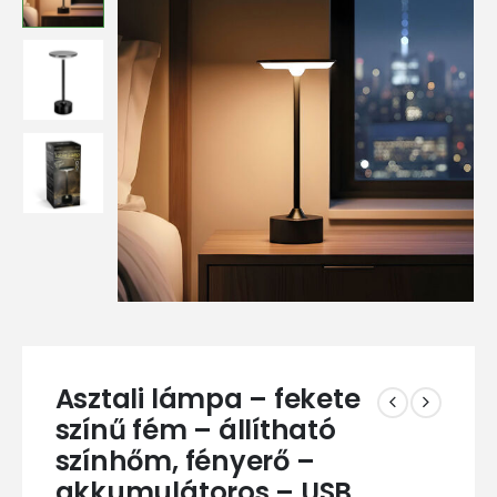
Asztali lámpa – fekete
színű fém – állítható
színhőm, fényerő –
akkumulátoros – USB