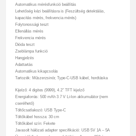
Automatikus mérésfunkció beállítás
Lehetőség kézi beállításra is (Feszültség detektálás,
kapacitás mérés, frekvencia mérés)
Folytonossági teszt
Ellenállás mérés
Frekvencia mérés
Dióda teszt
Zseblámpa funkció
Hangjelzés
Adattartás
Automatikus kikapcsolás
Tartozék: Műszerzsinór, Type-C-USB kábel, hordtáska
Kijelző: 4 digites (9999), 4.2″ TFT kijelző
Energiaforrás: 500 mAh 3.7 V Li-Ion akkumulátor (nem
cserélhető)
Töltőcsatlakozó: USB Type-C
Töltőkábel hossza: 30 cm
Töltőkábel szín: Fekete
Javasolt hálózati adapter specifikáció: USB 5V 1A – 5A