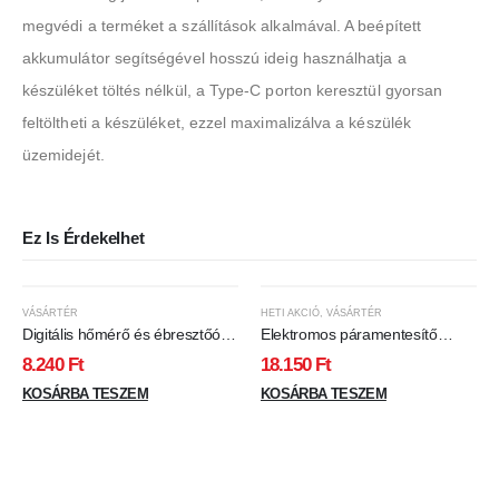
megvédi a terméket a szállítások alkalmával. A beépített
akkumulátor segítségével hosszú ideig használhatja a
készüléket töltés nélkül, a Type-C porton keresztül gyorsan
feltöltheti a készüléket, ezzel maximalizálva a készülék
üzemidejét.
Ez Is Érdekelhet
VÁSÁRTÉR
HETI AKCIÓ
,
VÁSÁRTÉR
Digitális hőmérő és ébresztőóra
Elektromos páramentesítő
- kültéri / beltéri - USB-s, elemes
készülék - 230V, 750 ml
8.240
Ft
18.150
Ft
- fehér
KOSÁRBA TESZEM
KOSÁRBA TESZEM