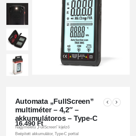
Automata „FullScreen”
multiméter – 4,2″ –
akkumulátoros – Type-C
16.490
Ft
Nagyméretű „FullScreen” kijelző
Beépített akkumulátor, Type-C porttal