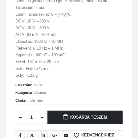
Üzemidő (bekapcsolva egy feltöltéssel): max. 250 óra
Töltési idő: 2 óra
Üzemi hőmérséklet: 0 – (+40)°C
DC V: 10 V – 600 V
AC V: 10 V – 600 V
AC A: 60 mA – 600 mA
Ellenállás: 1000 Ω – 20 MΩ
Frekvencia: 10 Hz – 1 MHz
Kapacitás: 100 nF – 100 mF
Méret: 137 x 70 x 20 mm
Szín: Fekete / piros
Súly: ~133 g
Cikkszám:
25702
Kategória:
Vásártér
Címke:
multiméter
KOSÁRBA TESZEM
KEDVENCEKHEZ