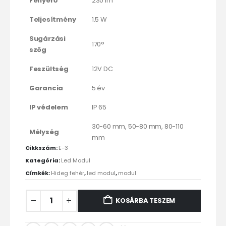
Fényerő
230 lm
Teljesítmény
1.5 W
Sugárzási
170°
szög
Feszültség
12V DC
Garancia
5 év
IP védelem
IP 65
30-60 mm, 50-80 mm, 80-110
Mélység
mm
Cikkszám:
E-3
Kategória:
Led Modul
Címkék:
Hideg fehér
,
led modul
,
modul
KOSÁRBA TESZEM