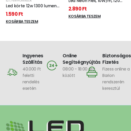
Led Neon Flex, 10W/m, 120
E27
,
FÉNYFORRÁSOK
Led/m, 24V, 6x12mm, IP68
Led körte 12w 1300 lumen
2.890
Ft
vízálló kivitel, hideg fehér
hideg fehér
1.590
Ft
KOSÁRBA TESZEM
KOSÁRBA TESZEM
Ingyenes
Online
Biztonságos
Szállítás
Segítségnyújtás
Fizetés
40.000 Ft
08:00 - 18:00 óra
Fizess online a
feletti
között
Barion
rendelés
rendszerén
esetén
keresztül