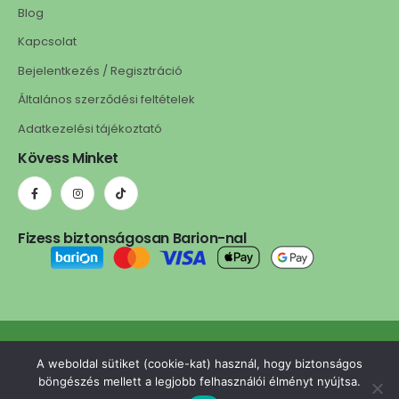
Blog
Kapcsolat
Bejelentkezés / Regisztráció
Általános szerződési feltételek
Adatkezelési tájékoztató
Kövess Minket
Fizess biztonságosan Barion-nal
ledls.hu © 2025. Minden jog fenntartva. | A weboldalt készítette:
A weboldal sütiket (cookie-kat) használ, hogy biztonságos
omgcreative.hu
böngészés mellett a legjobb felhasználói élményt nyújtsa.