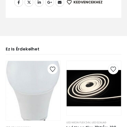
KEDVENCEKHEZ
Ez Is Érdekelhet
LED NEON FLEX 24V
,
LED SZALAG