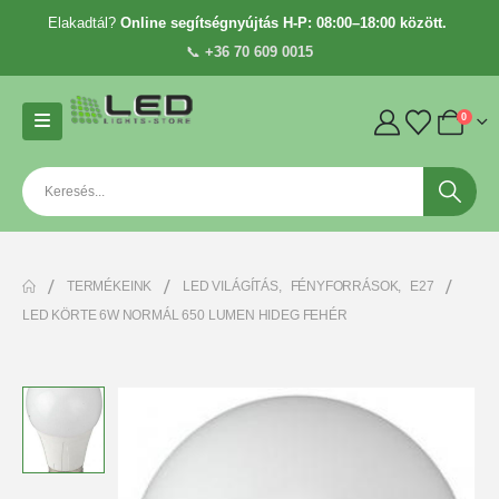
Elakadtál?
Online segítségnyújtás H-P: 08:00–18:00 között.
📞
+36 70 609 0015
0
TERMÉKEINK
LED VILÁGÍTÁS
,
FÉNYFORRÁSOK
,
E27
LED KÖRTE 6W NORMÁL 650 LUMEN HIDEG FEHÉR