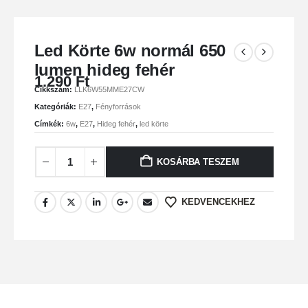
Led Körte 6w normál 650
lumen hideg fehér
1.290
Ft
Cikkszám:
LLK6W55MME27CW
Kategóriák:
E27
,
Fényforrások
Címkék:
6w
,
E27
,
Hideg fehér
,
led körte
KOSÁRBA TESZEM
KEDVENCEKHEZ