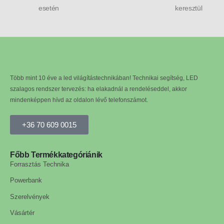
esetén
keresztül
Több mint 10 éve a led világítástechnikában! Technikai segítség, LED
szalagos rendszer tervezés: ha elakadnál a rendeléseddel, akkor
mindenképpen hívd az oldalon lévő telefonszámot.
+36 70 609 0015
Főbb Termékkategóriánik
Forrasztás Technika
Powerbank
Szerelvények
Vásártér