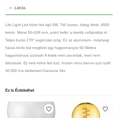
Leírás
Life Light Led körte led égő 6W, 740 lumen, hideg fehér, 6000
kelvin. Méret 55×106 mm, ezért befér a kisebb csillárokba is!
Teljes burás 270° sugárzási szög. Ez az alumínium- műanyag
házas körte led megfelel egy hagyományos 60 Wattos
hagyományos izzónak! A ledek nem zavaróak, mert nem
látszanak. Ez nem körte led izzó, hiszen nincs benne izzó szál!
30.000 óra élettartam!Garancia 3év
Ez Is Érdekelhet