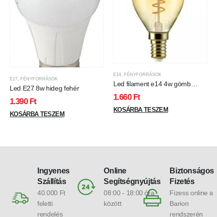
E14
,
FÉNYFORRÁSOK
E27
,
FÉNYFORRÁSOK
Led filament e14 4w gömb
Led E27 8w hideg fehér
Borostyánsárga
1.660
Ft
1.390
Ft
KOSÁRBA TESZEM
KOSÁRBA TESZEM
Ingyenes
Online
Biztonságos
Szállítás
Segítségnyújtás
Fizetés
40.000 Ft
08:00 - 18:00 óra
Fizess online a
feletti
között
Barion
rendelés
rendszerén