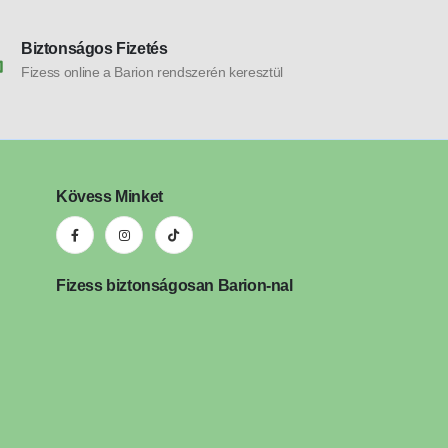
Biztonságos Fizetés
Fizess online a Barion rendszerén keresztül
Kövess Minket
Fizess biztonságosan Barion-nal