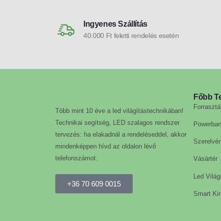
Ingyenes Szállítás
40.000 Ft feletti rendelés esetén
Főbb T
Forrasztá
Több mint 10 éve a led világítástechnikában!
Technikai segítség, LED szalagos rendszer
Powerba
tervezés: ha elakadnál a rendeléseddel, akkor
Szerelvé
mindenképpen hívd az oldalon lévő
telefonszámot.
Vásártér
Led Világ
+36 70 609 0015
Smart Kin