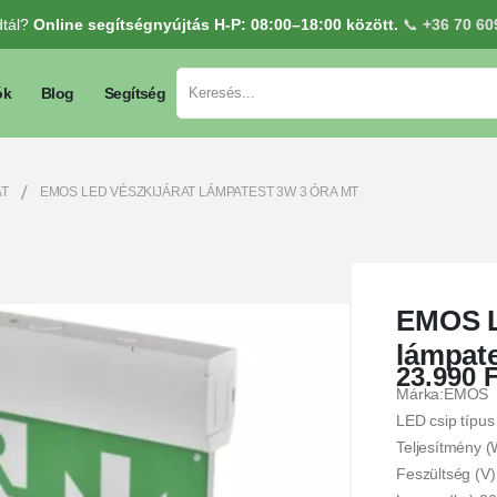
dtál?
Online segítségnyújtás H-P: 08:00–18:00 között.
📞
+36 70 60
ók
Blog
Segítség
AT
EMOS LED VÉSZKIJÁRAT LÁMPATEST 3W 3 ÓRA MT
EMOS L
lámpat
23.990
F
Márka:EMOS
LED csip típu
Teljesítmény 
Feszültség (V)