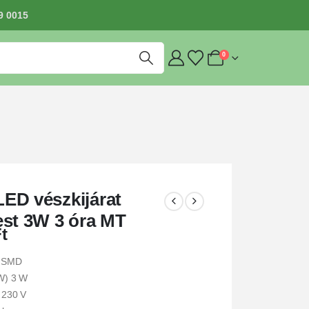
9 0015
0
ED vészkijárat
est 3W 3 óra MT
t
s SMD
(W) 3 W
 230 V