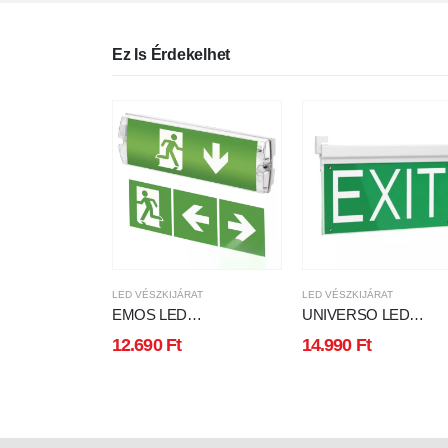
Ez Is Érdekelhet
LED VÉSZKIJÁRAT
LED VÉSZKIJÁRAT
EMOS LED
UNIVERSO LED
VÉSZVILÁGÍTÓ
vészkijárat lámpatest 0
12.690
Ft
14.990
Ft
LÁMPATEST 3 W 3 ÓRA
22lm 6500K 3.2v
IP65
1800mAH 5óra IP23
349x206mm