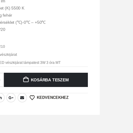
 lm
et (K) 5500 K
g fehér
érséklet (℃)-0℃ – +50℃
P20
210
vészkijárat
D vészkijárat lámpatest 3W 3 óra MT
KOSÁRBA TESZEM
KEDVENCEKHEZ