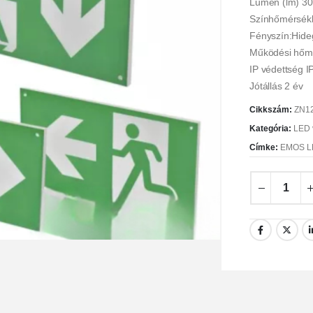
Lumen (lm) 30
Színhőmérsékl
Fényszín:Hide
Működési hőm
IP védettség I
Jótállás 2 év
Cikkszám:
ZN1
Kategória:
LED 
Címke:
EMOS LE