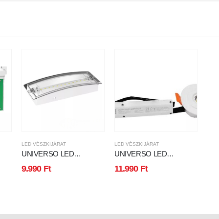
LED VÉSZKIJÁRAT
LED VÉSZKIJÁRAT
UNIVERSO LED
UNIVERSO LED
.8w
vészkijárat lámpatest 1.5w
vészkijárat süllyesztett
9.990
Ft
11.990
Ft
90lm 6500K 3.2v 600mAH
lámpatest 3w 400lm 6500K
2óra IP65 240x90x46mm
6.4v 1800mAH 3óra IP23
D225x50mm