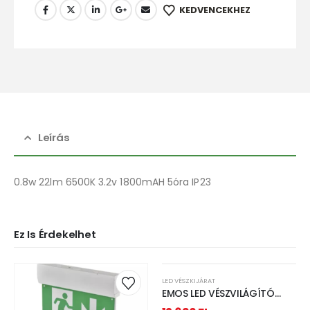
KEDVENCEKHEZ
Leírás
0.8w 22lm 6500K 3.2v 1800mAH 5óra IP23
Ez Is Érdekelhet
LED VÉSZKIJÁRAT
EMOS LED VÉSZVILÁGÍTÓ
LÁMPATEST 3 W 3 ÓRA IP65