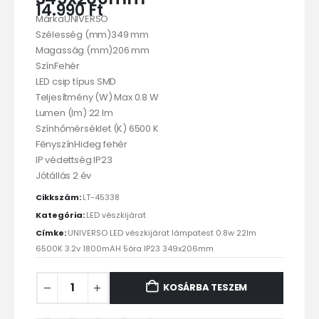
14.990
Ft
MárkaUNIVERSO
Szélesség (mm)349 mm
Magasság (mm)206 mm
SzínFehér
LED csip típus SMD
Teljesítmény (W) Max 0.8 W
Lumen (lm) 22 lm
Színhőmérséklet (K) 6500 K
FényszínHideg fehér
IP védettség IP23
Jótállás 2 év
Cikkszám:
LT-45338
Kategória:
LED vészkijárat
Címke:
UNIVERSO LED vészkijárat lámpatest 0.8w 22lm
6500K 3.2v 1800mAH 5óra IP23 349x206mm
KOSÁRBA TESZEM