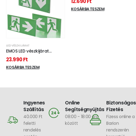
12.690
Ft
KOSÁRBA TESZEM
LED VÉSZKIJÁRAT
EMOS LED vészkijárat
lámpatest 3W 3 óra MT
23.990
Ft
KOSÁRBA TESZEM
Ingyenes
Online
Biztonságos
Szállítás
Segítségnyújtás
Fizetés
40.000 Ft
08:00 - 18:00 óra
Fizess online a
feletti
között
Barion
rendelés
rendszerén