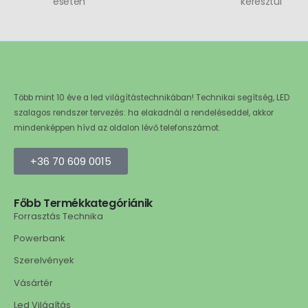
esetén
keresztül
Több mint 10 éve a led világítástechnikában! Technikai segítség, LED
szalagos rendszer tervezés: ha elakadnál a rendeléseddel, akkor
mindenképpen hívd az oldalon lévő telefonszámot.
+36 70 609 0015
Főbb Termékkategóriánik
Forrasztás Technika
Powerbank
Szerelvények
Vásártér
Led Világítás