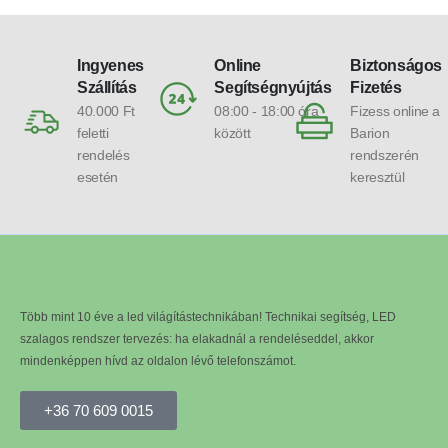
Ingyenes
Online
Biztonságos
Szállítás
Segítségnyújtás
Fizetés
40.000 Ft
08:00 - 18:00 óra
Fizess online a
feletti
között
Barion
rendelés
rendszerén
esetén
keresztül
Több mint 10 éve a led világítástechnikában! Technikai segítség, LED
szalagos rendszer tervezés: ha elakadnál a rendeléseddel, akkor
mindenképpen hívd az oldalon lévő telefonszámot.
+36 70 609 0015