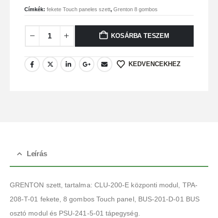
Címkék:
fekete Touch paneles szett
,
Grenton 8 gombos
KOSÁRBA TESZEM
KEDVENCEKHEZ
Leírás
GRENTON szett, tartalma: CLU-200-E központi modul, TPA-
208-T-01 fekete, 8 gombos Touch panel, BUS-201-D-01 BUS
osztó modul és PSU-241-5-01 tápegység.