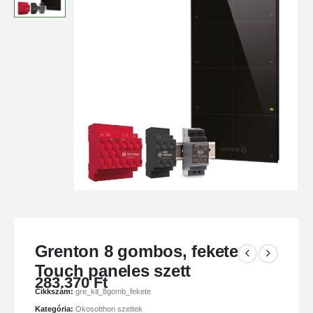
Grenton 8 gombos, fekete
Touch paneles szett
283.370
Ft
Cikkszám:
gre_kit_8gomb_fekete
Kategória:
Okosotthon szettek