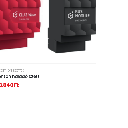
OTTHON SZETTEK
enton haladó szett
8.840
Ft