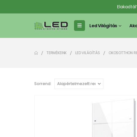
Elakadtá
Led Világítás
Akc
TERMÉKEINK
LED VILÁGÍTÁS
OKOSOTTHON R
Sorrend: