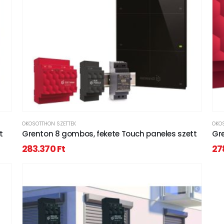
OKOSOTTHON SZETTEK
OKOS
t
Grenton 8 gombos, fekete Touch paneles szett
Gr
283.370
Ft
27