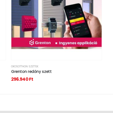
OKOSOTTHON SZETTEK
Grenton redőny szett
296.940
Ft