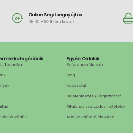
Online Segítségnyújtás
08:00 - 18:00 óra között
ermékkategóriánik
Egyéb Oldalak
ás Technika
Referencia Munkák
ank
Blog
ények
Kapcsolat
r
Bejelentkezés / Regisztráció
gítás
Általános szerződési feltételek
netic Vezérlés
Adatkezelési tájékoztató