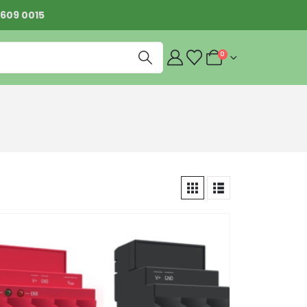
 609 0015
0