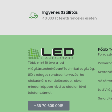
Ingyenes Szállítás
40.000 Ft feletti rendelés esetén
Főbb T
Forraszt
Több mint 10 éve a led
Powerb
világítástechnikában! Technikai segítség,
Szerelv
LED szalagos rendszer tervezés: ha
Vásárté
elakadnál a rendeléseddel, akkor
mindenképpen hívd az oldalon lévő
Led Vilá
telefonszámot.
Smart Ki
+36 70 609 0015