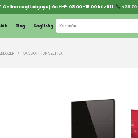
l?
Online segítségnyújtás H-P: 08:00–18:00 között.
+36 70
iók
Blog
Segítség
ENDSZER
OKOSOTTHON SZETTEK