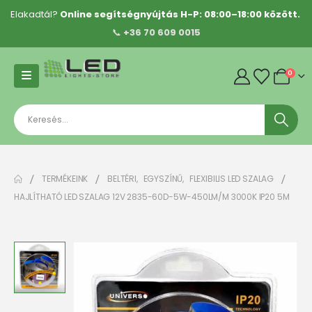
Elakadtál?
Online segítségnyújtás H-P: 08:00–18:00 között.
📞
+36 70 609 0015
0
TERMÉKEINK
BELTÉRI
,
EGYSZÍNŰ
,
FLEXIBILIS LED SZALAG
HAJLÍTHATÓ LED SZALAG 12V 2835-60D-5W-450LM/M 3000K IP20 5M