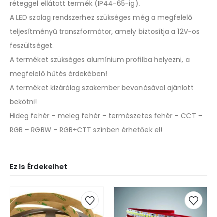
réteggel ellátott termék (IP44-65-ig).
A LED szalag rendszerhez szükséges még a megfelelő
teljesítményű transzformátor, amely biztosítja a 12V-os
feszültséget.
A terméket szükséges alumínium profilba helyezni, a
megfelelő hűtés érdekében!
A terméket kizárólag szakember bevonásával ajánlott
bekötni!
Hideg fehér – meleg fehér – természetes fehér – CCT –
RGB – RGBW – RGB+CTT színben érhetőek el!
Ez Is Érdekelhet