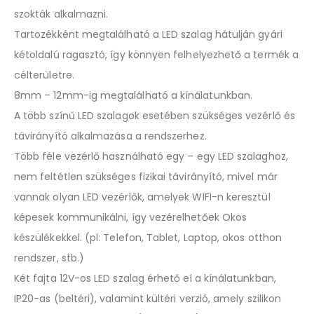
szokták alkalmazni.
Tartozékként megtalálható a LED szalag hátulján gyári
kétoldalú ragasztó, így könnyen felhelyezhető a termék a
célterületre.
8mm – 12mm-ig megtalálható a kínálatunkban.
A több színű LED szalagok esetében szükséges vezérlő és
távirányító alkalmazása a rendszerhez.
Több féle vezérlő használható egy – egy LED szalaghoz,
nem feltétlen szükséges fizikai távirányító, mivel már
vannak olyan LED vezérlők, amelyek WIFI-n keresztül
képesek kommunikálni, így vezérelhetőek Okos
készülékekkel. (pl: Telefon, Tablet, Laptop, okos otthon
rendszer, stb.)
Két fajta 12V-os LED szalag érhető el a kínálatunkban,
IP20-as (beltéri), valamint kültéri verzió, amely szilikon