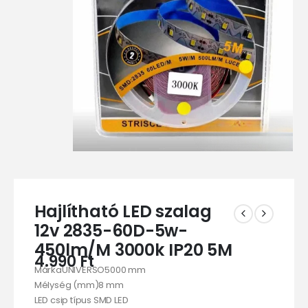
Hajlítható LED szalag
12v 2835-60D-5w-
450lm/M 3000k IP20 5M
4.990
Ft
MárkaUNIVERSO5000 mm
Mélység (mm)8 mm
LED csip típus SMD LED