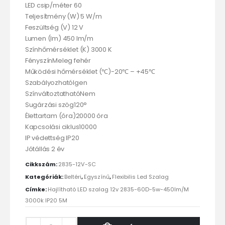
LED csip/méter 60
Teljesítmény (W) 5 W/m
Feszültség (V) 12 V
Lumen (lm) 450 lm/m
Színhőmérséklet (K) 3000 K
FényszínMeleg fehér
Működési hőmérséklet (℃)-20℃ – +45℃
SzabályozhatóIgen
SzínváltoztathatóNem
Sugárzási szög120°
Élettartam (óra)20000 óra
Kapcsolási ciklus10000
IP védettség IP20
Jótállás 2 év
Cikkszám:
2835-12V-SC
Kategóriák:
Beltéri
,
Egyszínű
,
Flexibilis Led Szalag
Címke:
Hajlítható LED szalag 12v 2835-60D-5w-450lm/M
3000k IP20 5M