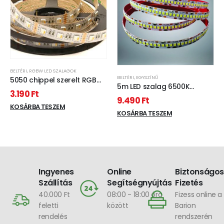
BELTÉRI
,
RGBW LED SZALAGOK
BELTÉRI
,
EGYSZÍNŰ
5050 chippel szerelt RGBW
5m LED szalag 6500K
színváltós + meleg fehér
3.190
Ft
DC:12V 2835-240D-10MM
9.490
Ft
Max 18w/M 2160lm/M
KOSÁRBA TESZEM
KOSÁRBA TESZEM
Ingyenes
Online
Biztonságos
Szállítás
Segítségnyújtás
Fizetés
40.000 Ft
08:00 - 18:00 óra
Fizess online a
feletti
között
Barion
rendelés
rendszerén