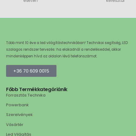
esetén
keresztül
Több mint 10 éve a led világítástechnikában! Technikai segítség, LED
szalagos rendszer tervezés: ha elakadnál a rendeléseddel, akkor
mindenképpen hívd az oldalon lévő telefonszámot.
+36 70 609 0015
Főbb Termékkategóriánik
Forrasztás Technika
Powerbank
Szerelvények
Vásártér
Led Világítás