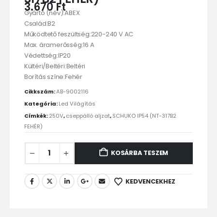
3.670
Ft
Gyártó (név):ABEX
Család:B2
Működtető feszültség:220-240 V AC
Max. áramerősség:16 A
Védettség:IP20
Kültéri/Beltéri:Beltéri
Borítás színe:Fehér
Cikkszám:
AB-9002116
Kategória:
Led Világítás
Címkék:
250V
,
cseppálló aljzat
,
SCHUKO IP54 (NT-317B2
FEHÉR)
KOSÁRBA TESZEM
KEDVENCEKHEZ