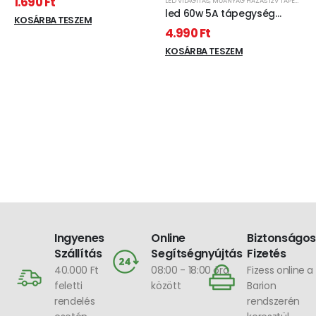
1.690
Ft
LED VILÁGÍTÁS
,
MŰANYAG HÁZAS 12V TÁPEGYSÉG
8W, 675 lumen, 4000 kelvin,
led 60w 5A tápegység
közép fehér, kiváltja a
KOSÁRBA TESZEM
műanyag
4.990
Ft
13/18W kompakt
fénycsövet és olcsóbb is!
KOSÁRBA TESZEM
Fele áramfogyasztás!
Ingyenes
Online
Biztonságos
Szállítás
Segítségnyújtás
Fizetés
40.000 Ft
08:00 - 18:00 óra
Fizess online a
feletti
között
Barion
rendelés
rendszerén