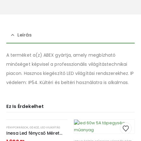
Leírás
A terméket a(z) ABEX gyártja, amely megbízható
minőséget képvisel a professzionális világítástechnikai
piacon. Hasznos kiegészítő LED világítási rendszerekhez. IP
védelem: IP54. Kültéri és beltéri használatra is alkalmas.
Ez Is Érdekelhet
FÉNYFORRÁSOK
,
G24D2
,
LED VILÁGÍTÁS
Inesa Led fénycső Méret
35*150mm G24d2 foglalat,