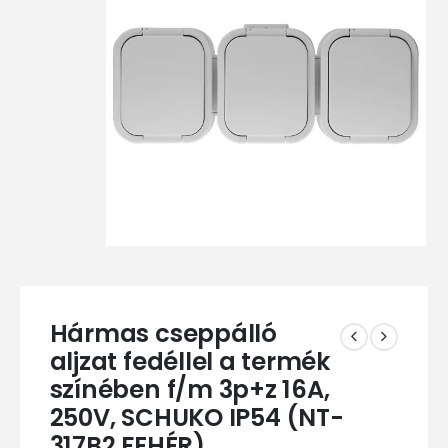
Hármas cseppálló
aljzat fedéllel a termék
színében f/m 3p+z 16A,
250V, SCHUKO IP54 (NT-
317B2 FEHÉR)