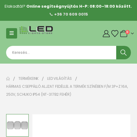
Elakadtál?
Online segítségnyújtás H-P: 08:00–18:00 között.
📞
+36 70 609 0015
0
TERMÉKEINK
LED VILÁGÍTÁS
HÁRMAS CSEPPÁLLÓ ALJZAT FEDÉLLEL A TERMÉK SZÍNÉBEN F/M 3P+Z 16A,
250V, SCHUKO IP54 (NT-317B2 FEHÉR)