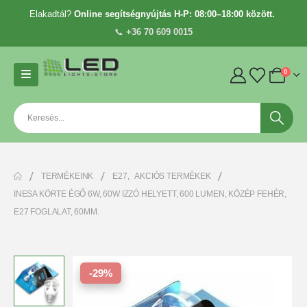
Elakadtál?
Online segítségnyújtás H-P: 08:00–18:00 között.
📞
+36 70 609 0015
0
TERMÉKEINK
E27
,
AKCIÓS TERMÉKEK
INESA KÖRTE ÉGŐ 6W, 60W IZZÓ HELYETT, 600 LUMEN, KÖZÉP FEHÉR,
E27 FOGLALAT, 60MM.
-29%