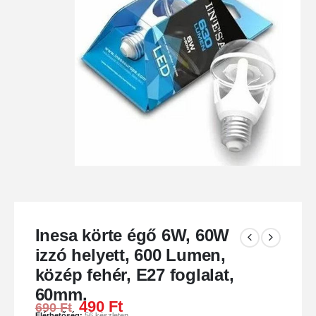
Inesa körte égő 6W, 60W
izzó helyett, 600 Lumen,
közép fehér, E27 foglalat,
60mm.
490
Ft
690
Ft
Elérhetőség:
56 készleten