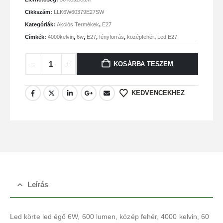
Cikkszám:
LLK6W60379E27SW
Kategóriák:
Akciós Termékek
,
E27
Címkék:
4000kelvin
,
6w
,
E27
,
fényforrás
,
középfehér
,
Led E27
KOSÁRBA TESZEM
KEDVENCEKHEZ
Leírás
Led körte led égő 6W, 600 lumen, közép fehér, 4000 kelvin, 60