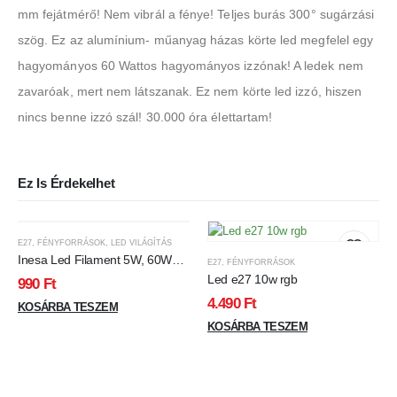
mm fejátmérő! Nem vibrál a fénye! Teljes burás 300° sugárzási
szög. Ez az alumínium- műanyag házas körte led megfelel egy
hagyományos 60 Wattos hagyományos izzónak! A ledek nem
zavaróak, mert nem látszanak. Ez nem körte led izzó, hiszen
nincs benne izzó szál! 30.000 óra élettartam!
Ez Is Érdekelhet
E27
,
FÉNYFORRÁSOK
,
LED VILÁGÍTÁS
Inesa Led Filament 5W, 60W
E27
,
FÉNYFORRÁSOK
izzó helyett, E27, 600 lumen, 60
Led e27 10w rgb
990
Ft
mm. 2700K, meleg fehér
4.490
Ft
KOSÁRBA TESZEM
KOSÁRBA TESZEM