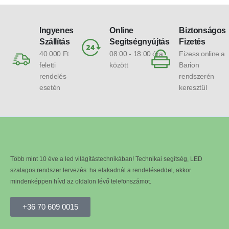
Ingyenes
Online
Biztonságos
Szállítás
Segítségnyújtás
Fizetés
40.000 Ft
08:00 - 18:00 óra
Fizess online a
feletti
között
Barion
rendelés
rendszerén
esetén
keresztül
Több mint 10 éve a led világítástechnikában! Technikai segítség, LED
szalagos rendszer tervezés: ha elakadnál a rendeléseddel, akkor
mindenképpen hívd az oldalon lévő telefonszámot.
+36 70 609 0015