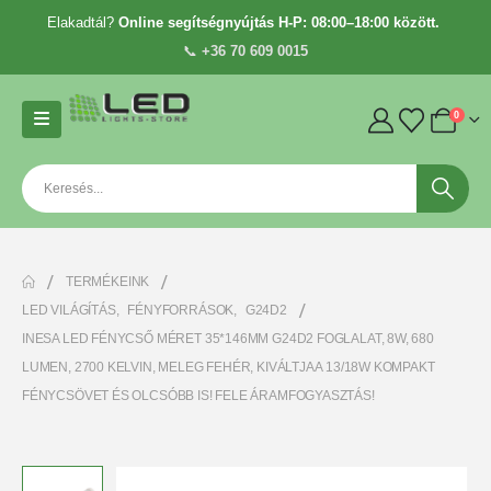
Elakadtál?
Online segítségnyújtás H-P: 08:00–18:00 között.
📞
+36 70 609 0015
0
TERMÉKEINK
LED VILÁGÍTÁS
,
FÉNYFORRÁSOK
,
G24D2
INESA LED FÉNYCSŐ MÉRET 35*146MM G24D2 FOGLALAT, 8W, 680
LUMEN, 2700 KELVIN, MELEG FEHÉR, KIVÁLTJA A 13/18W KOMPAKT
FÉNYCSÖVET ÉS OLCSÓBB IS! FELE ÁRAMFOGYASZTÁS!