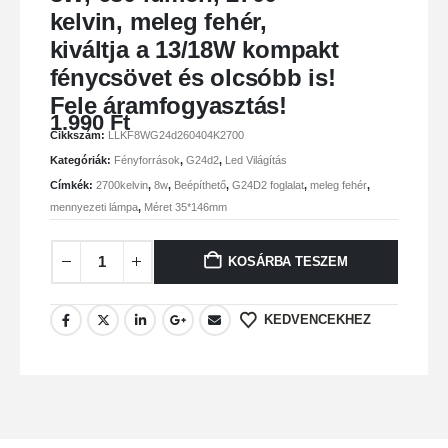
kelvin, meleg fehér,
kiváltja a 13/18W kompakt
fénycsövet és olcsóbb is!
Fele áramfogyasztás!
1.990
Ft
Cikkszám:
LLKF8WG24d260404K2700
Kategóriák:
Fényforrások
,
G24d2
,
Led Világítás
Címkék:
2700kelvin
,
8w
,
Beépíthető
,
G24D2 foglalat
,
meleg fehér
,
mennyezeti lámpa
,
Méret 35*146mm
KOSÁRBA TESZEM
KEDVENCEKHEZ