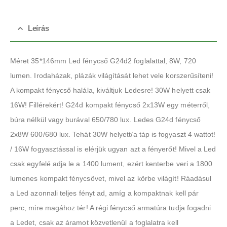
Leírás
Méret 35*146mm Led fénycső G24d2 foglalattal, 8W, 720
lumen. Irodaházak, plázák világítását lehet vele korszerűsíteni!
A kompakt fénycső halála, kiváltjuk Ledesre! 30W helyett csak
16W! Fillérekért! G24d kompakt fénycső 2x13W egy méterről,
búra nélkül vagy burával 650/780 lux. Ledes G24d fénycső
2x8W 600/680 lux. Tehát 30W helyett/a táp is fogyaszt 4 wattot!
/ 16W fogyasztással is elérjük ugyan azt a fényerőt! Mivel a Led
csak egyfelé adja le a 1400 lument, ezért kenterbe veri a 1800
lumenes kompakt fénycsövet, mivel az körbe világít! Ráadásul
a Led azonnali teljes fényt ad, amíg a kompaktnak kell pár
perc, mire magához tér! A régi fénycső armatúra tudja fogadni
a Ledet, csak az áramot közvetlenül a foglalatra kell