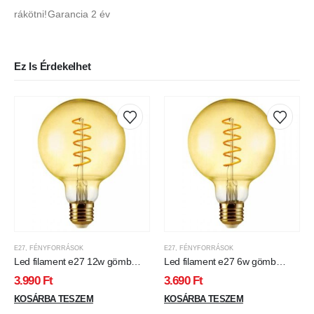
rákötni!Garancia 2 év
Ez Is Érdekelhet
E27
,
FÉNYFORRÁSOK
E27
,
FÉNYFORRÁSOK
Led filament e27 12w gömb
Led filament e27 6w gömb
125mm Borostyánsárga
125mm Borostyánsárga
3.990
Ft
3.690
Ft
KOSÁRBA TESZEM
KOSÁRBA TESZEM