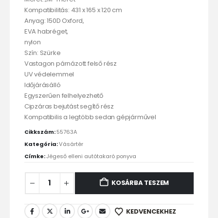
Kompatibilitás: 431 x 165 x 120 cm
Anyag: 150D Oxford,
EVA habréget,
nylon
Szín: Szürke
Vastagon párnázott felső rész
UV védelemmel
Időjárásálló
Egyszerűen felhelyezhető
Cipzáras bejutást segítő rész
Kompatibilis a legtöbb sedan gépjárművel
Cikkszám:
55763A
Kategória:
Vásártér
Címke:
Jégeső elleni autótakaró ponyva
KOSÁRBA TESZEM
KEDVENCEKHEZ