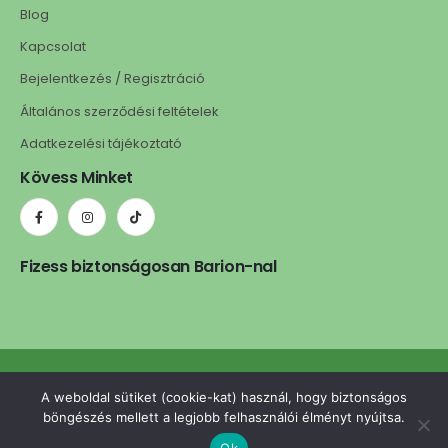
Blog
Kapcsolat
Bejelentkezés / Regisztráció
Általános szerződési feltételek
Adatkezelési tájékoztató
Kövess Minket
Fizess biztonságosan Barion-nal
ledls.hu © 2025. Minden jog fenntartva. | A weboldalt készítette:
A weboldal sütiket (cookie-kat) használ, hogy biztonságos
omgcreative.hu
böngészés mellett a legjobb felhasználói élményt nyújtsa.
Ok