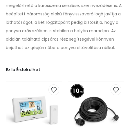
megelőzhető a karosszéria sérülése, szennyeződése is. A
beépített háromszög alakú fényvisszaverő logó javítja a
láthatóságot, a két rögzítőpánt pedig biztosítja, hogy a
ponyva erős szélben is stabilan a helyén maradjon. Az
oldalán található cipzáras rész segítségével könnyen
bejuthat az gépjárműbe a ponyva eltávolítása nélkül.
Ez Is Érdekelhet