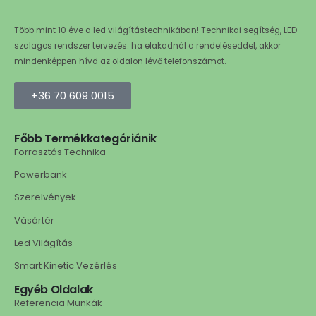
Több mint 10 éve a led világítástechnikában! Technikai segítség, LED
szalagos rendszer tervezés: ha elakadnál a rendeléseddel, akkor
mindenképpen hívd az oldalon lévő telefonszámot.
+36 70 609 0015
Főbb Termékkategóriánik
Forrasztás Technika
Powerbank
Szerelvények
Vásártér
Led Világítás
Smart Kinetic Vezérlés
Egyéb Oldalak
Referencia Munkák