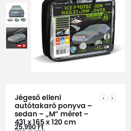
Jégeső elleni
autótakaró ponyva –
sedan – „M” méret –
431 x 165 x 120 cm
25.990
Ft
Méret: „M” méret