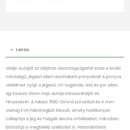
Leírás
Védje autóját az időjárás viszontagságaitól ezzel a kiváló
minőségű, jégeső elleni autótakaró ponyvával! A ponyva
védelmet nyújt a jégeső, UV-sugárzás, eső és por ellen,
így hosszú távon óvja autója karosszériáját és
fényezését. A takaró 150D Oxford szövetből és 4 mm
vastag EVA habrétegből készült, amely hatékonyan
csillapítja a jég és faágak okozta ütődéseket, miközben
biztosítja a megfelelő szellőzést is. Használatával