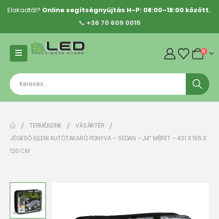
Elakadtál?
Online segítségnyújtás H-P: 08:00–18:00 között.
📞
+36 70 609 0015
0
TERMÉKEINK
VÁSÁRTÉR
JÉGESŐ ELLENI AUTÓTAKARÓ PONYVA – SEDAN – „M” MÉRET – 431 X 165 X
120 CM