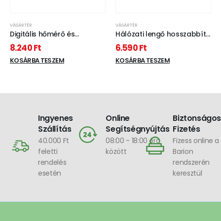
VÁSÁRTÉR
VÁSÁRTÉR
Digitális hőmérő és
Hálózati lengő hosszabbító
ébresztőóra - kültéri /
10m
8.240
Ft
6.590
Ft
beltéri - USB-s, elemes -
fehér
KOSÁRBA TESZEM
KOSÁRBA TESZEM
Ingyenes
Online
Biztonságos
Szállítás
Segítségnyújtás
Fizetés
40.000 Ft
08:00 - 18:00 óra
Fizess online a
feletti
között
Barion
rendelés
rendszerén
esetén
keresztül