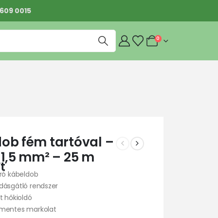
 609 0015
0
ob fém tartóval –
×1,5 mm² – 25 m
t
ró kábeldob
dásgátló rendszer
t hőkioldó
mentes markolat