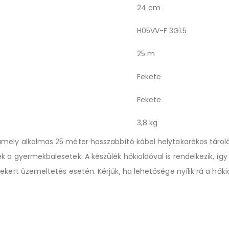
24 cm
H05VV-F 3G1.5
25 m
Fekete
Fekete
3,8 kg
mely alkalmas 25 méter hosszabbító kábel helytakarékos tárolás
k a gyermekbalesetek. A készülék hőkioldóval is rendelkezik, í
kert üzemeltetés esetén. Kérjük, ha lehetősége nyílik rá a hőkio