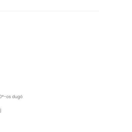
90°-os dugó
j