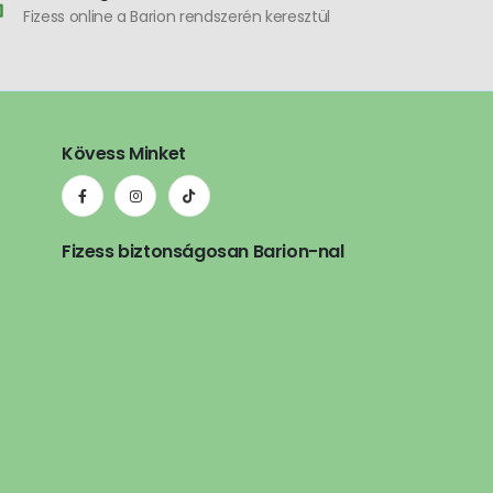
Fizess online a Barion rendszerén keresztül
Kövess Minket
Fizess biztonságosan Barion-nal