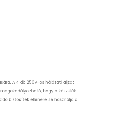
ára. A 4 db 250V-os hálózati aljzat
gy megakadályozható, hogy a készülék
ldó biztosíték ellenére se használja a