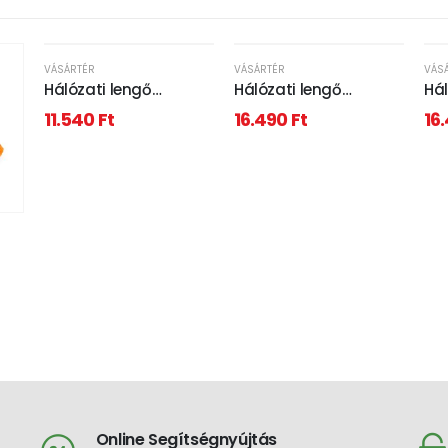
VÁSÁRTÉR
VÁSÁRTÉR
VÁS
Hálózati lengő
Hálózati lengő
Hál
hosszabbító 20m
hosszabbító 30m
ho
11.540
Ft
16.490
Ft
16
Online Segítségnyújtás