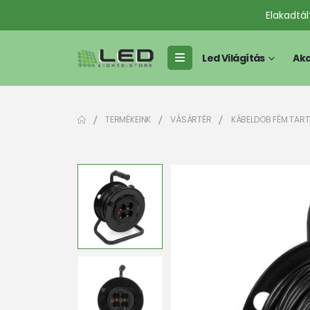
Elakadtá
Led Világítás
Akc
TERMÉKEINK
VÁSÁRTÉR
KÁBELDOB FÉM TARTÓ