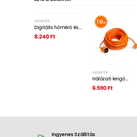
VÁSÁRTÉR
Digitális hőmérő és
ébresztőóra - kültéri /
8.240
Ft
beltéri - USB-s, elemes
- fehér
VÁSÁRTÉR
Hálózati lengő
hosszabbító 10m
6.590
Ft
Ingyenes Szállítás