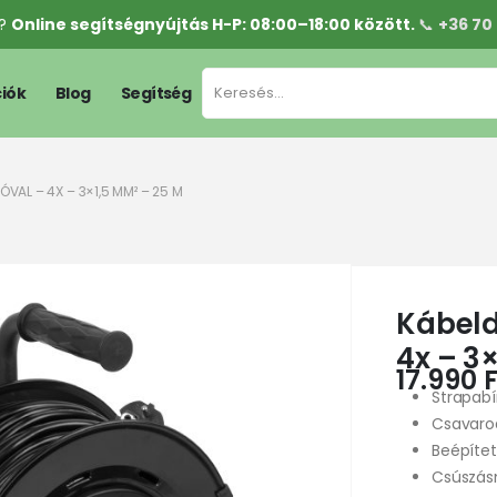
l?
Online segítségnyújtás H-P: 08:00–18:00 között.
📞
+36 70
iók
Blog
Segítség
VAL – 4X – 3×1,5 MM² – 25 M
Kábeld
4x – 3
17.990
F
Strapabí
Csavaro
Beépítet
Csúszás