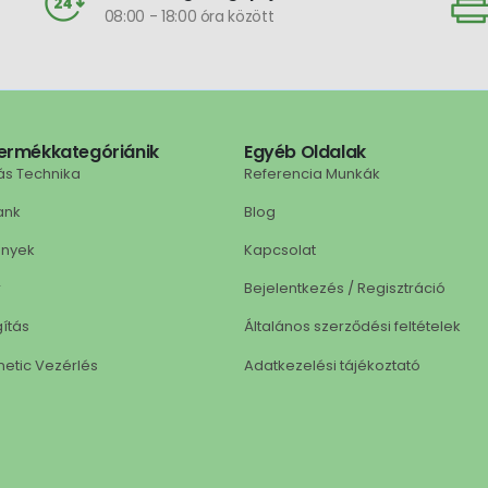
08:00 - 18:00 óra között
ermékkategóriánik
Egyéb Oldalak
ás Technika
Referencia Munkák
ank
Blog
ények
Kapcsolat
r
Bejelentkezés / Regisztráció
gítás
Általános szerződési feltételek
netic Vezérlés
Adatkezelési tájékoztató