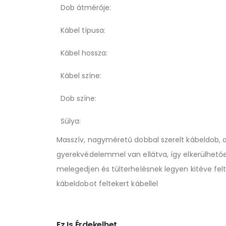
Dob átmérője:
Kábel típusa:
Kábel hossza:
Kábel színe:
Dob színe:
Súlya:
Masszív, nagyméretű dobbal szerelt kábeldob, a
gyerekvédelemmel van ellátva, így elkerülhetőe
melegedjen és túlterhelésnek legyen kitéve felte
kábeldobot feltekert kábellel
Ez Is Érdekelhet