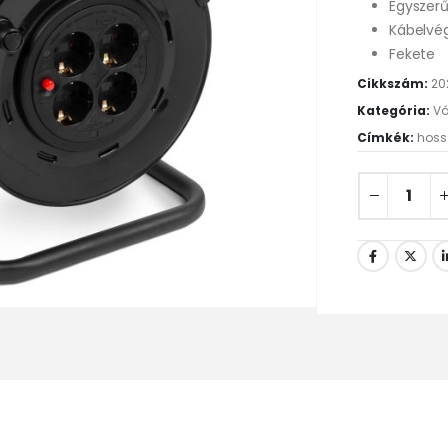
Egyszerű
Kábelvég
Fekete
Cikkszám:
20
Kategória:
Vá
Címkék:
hoss