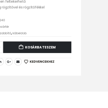
en feltekerhető
 rögzítővel és rögzítőfékkel
240
sártér
zabbító
,
kábeldob
KOSÁRBA TESZEM
KEDVENCEKHEZ