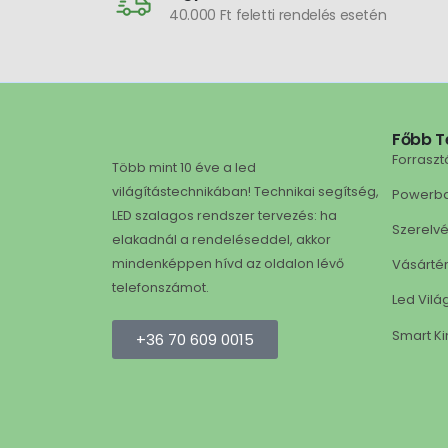
40.000 Ft feletti rendelés esetén
Főbb T
Forraszt
Több mint 10 éve a led
világítástechnikában! Technikai segítség,
Powerb
LED szalagos rendszer tervezés: ha
Szerelv
elakadnál a rendeléseddel, akkor
mindenképpen hívd az oldalon lévő
Vásárté
telefonszámot.
Led Vilá
Smart Ki
+36 70 609 0015