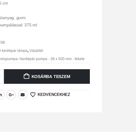
5 cm
műanyag, gumi
umpálással: 375 ml
65B
 kerékpár lámpa
,
Vásártér
elypumpa / kerékpár pumpa - 38 x 500 mm - fekete
KOSÁRBA TESZEM
KEDVENCEKHEZ