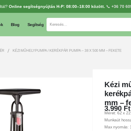
dtál?
Online segítségnyújtás H-P: 08:00–18:00 között.
📞
+36 70 60
ók
Blog
Segítség
ÉR
KÉZI MŰHELYPUMPA / KERÉKPÁR PUMPA – 38 X 500 MM – FEKETE
Kézi m
kerékpá
mm – f
3.990
Ft
Méret: 62 x 22
Munkaút hoss
Max nyomás: 