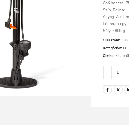
Cső hossza: 7
Szín: Fekete
Anyag: Acél, 
Légáram egy p
Súly: ~800 g
Cikkszám:
510
Kategóriák:
LED
Címke:
Kézi műh