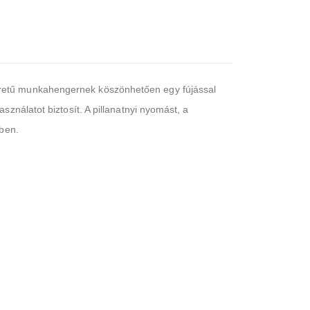
éretű munkahengernek köszönhetően egy fújással
ználatot biztosít. A pillanatnyi nyomást, a
zben.