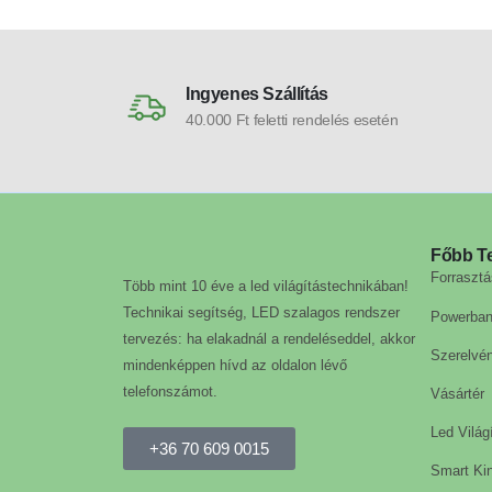
Ingyenes Szállítás
40.000 Ft feletti rendelés esetén
Főbb T
Forrasztá
Több mint 10 éve a led világítástechnikában!
Technikai segítség, LED szalagos rendszer
Powerba
tervezés: ha elakadnál a rendeléseddel, akkor
Szerelvé
mindenképpen hívd az oldalon lévő
telefonszámot.
Vásártér
Led Világ
+36 70 609 0015
Smart Kin