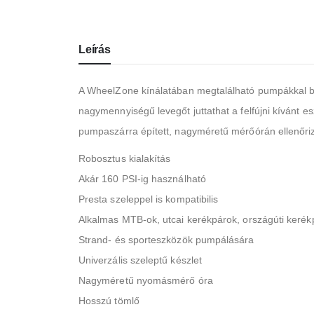
Leírás
A WheelZone kínálatában megtalálható pumpákkal bá
nagymennyiségű levegőt juttathat a felfújni kívánt e
pumpaszárra épített, nagyméretű mérőórán ellenőrizh
Robosztus kialakítás
Akár 160 PSI-ig használható
Presta szeleppel is kompatibilis
Alkalmas MTB-ok, utcai kerékpárok, országúti keré
Strand- és sporteszközök pumpálására
Univerzális szeleptű készlet
Nagyméretű nyomásmérő óra
Hosszú tömlő