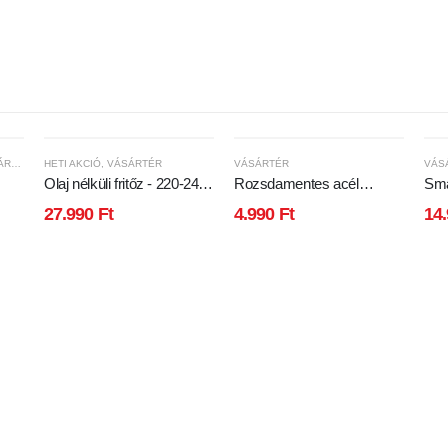
TÉR
HETI AKCIÓ
,
VÁSÁRTÉR
VÁSÁRTÉR
VÁS
Olaj nélküli fritőz - 220-240
Rozsdamentes acél
Sma
V - 1450W - 5 L -
vízforraló - 2L - 2000W
WiF
27.990
Ft
4.990
Ft
14
érintőgombos
forg