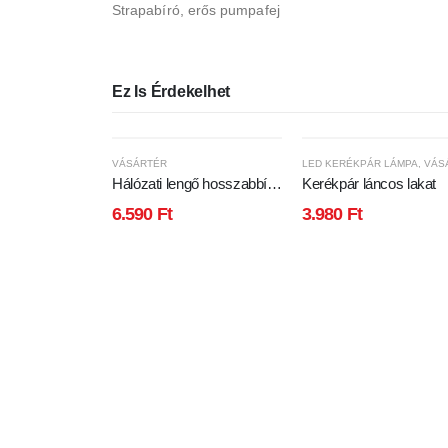
Strapabíró, erős pumpafej
Ez Is Érdekelhet
VÁSÁRTÉR
LED KERÉKPÁR LÁMPA
,
VÁSÁR
Hálózati lengő hosszabbító
Kerékpár láncos lakat
10m
6.590
Ft
3.980
Ft