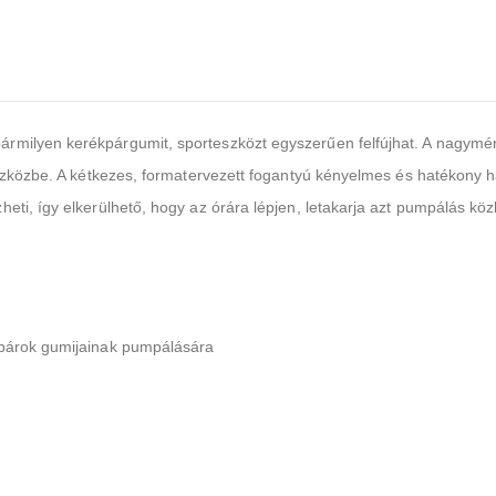
rmilyen kerékpárgumit, sporteszközt egyszerűen felfújhat. A nagym
szközbe. A kétkezes, formatervezett fogantyú kényelmes és hatékony has
eti, így elkerülhető, hogy az órára lépjen, letakarja azt pumpálás kö
kpárok gumijainak pumpálására