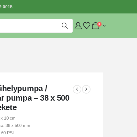
9 0015
0
űhelypumpa /
r pumpa – 38 x 500
ekete
 x 10 cm
za: 38 x 500 mm
160 PSI