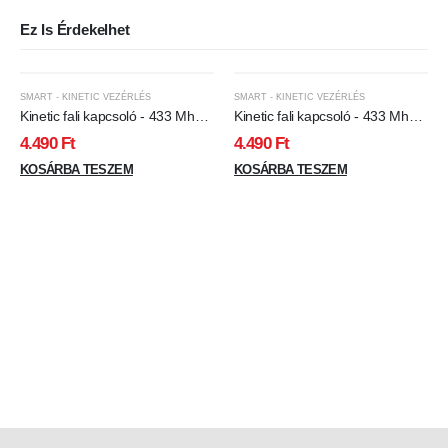
Ez Is Érdekelhet
SMART - KINETIC VEZÉRLÉS
SMART - KINETIC VEZÉRLÉS
Kinetic fali kapcsoló - 433 Mhz -
Kinetic fali kapcsoló - 433 Mhz -
1 körös - IP20 - fehér
1 körös - IP20 - fekete
4.490
Ft
4.490
Ft
KOSÁRBA TESZEM
KOSÁRBA TESZEM