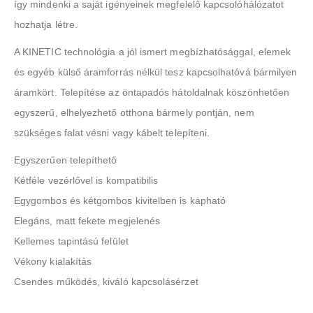
így mindenki a saját igényeinek megfelelő kapcsolóhálózatot
hozhatja létre.
A KINETIC technológia a jól ismert megbízhatósággal, elemek
és egyéb külső áramforrás nélkül tesz kapcsolhatóvá bármilyen
áramkört. Telepítése az öntapadós hátoldalnak köszönhetően
egyszerű, elhelyezhető otthona bármely pontján, nem
szükséges falat vésni vagy kábelt telepíteni.
Egyszerűen telepíthető
Kétféle vezérlővel is kompatibilis
Egygombos és kétgombos kivitelben is kapható
Elegáns, matt fekete megjelenés
Kellemes tapintású felület
Vékony kialakítás
Csendes működés, kiváló kapcsolásérzet