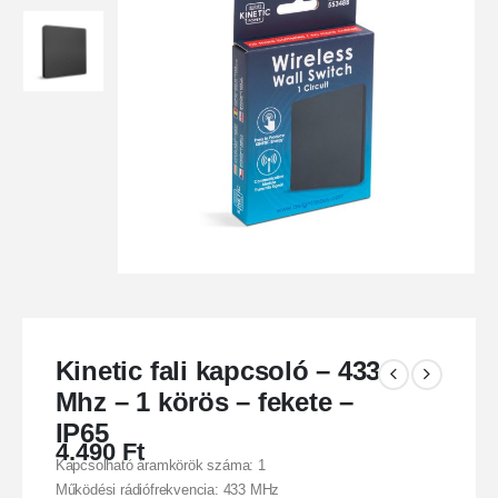
Kinetic fali kapcsoló – 433
Mhz – 1 körös – fekete –
IP65
4.490
Ft
Kapcsolható áramkörök száma: 1
Működési rádiófrekvencia: 433 MHz