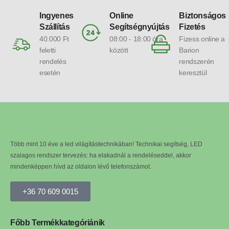
Ingyenes
Online
Biztonságos
Szállítás
Segítségnyújtás
Fizetés
40.000 Ft
08:00 - 18:00 óra
Fizess online a
feletti
között
Barion
rendelés
rendszerén
esetén
keresztül
Több mint 10 éve a led világítástechnikában! Technikai segítség, LED
szalagos rendszer tervezés: ha elakadnál a rendeléseddel, akkor
mindenképpen hívd az oldalon lévő telefonszámot.
+36 70 609 0015
Főbb Termékkategóriánik