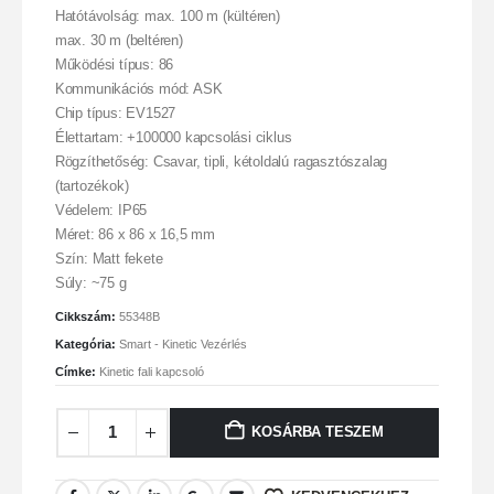
Hatótávolság: max. 100 m (kültéren)
max. 30 m (beltéren)
Működési típus: 86
Kommunikációs mód: ASK
Chip típus: EV1527
Élettartam: +100000 kapcsolási ciklus
Rögzíthetőség: Csavar, tipli, kétoldalú ragasztószalag
(tartozékok)
Védelem: IP65
Méret: 86 x 86 x 16,5 mm
Szín: Matt fekete
Súly: ~75 g
Cikkszám:
55348B
Kategória:
Smart - Kinetic Vezérlés
Címke:
Kinetic fali kapcsoló
KOSÁRBA TESZEM