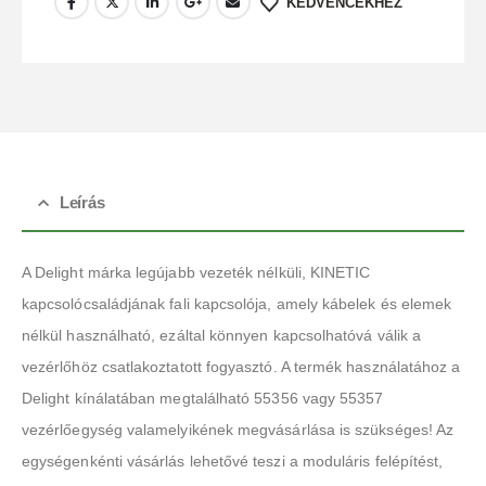
KEDVENCEKHEZ
Leírás
A Delight márka legújabb vezeték nélküli, KINETIC
kapcsolócsaládjának fali kapcsolója, amely kábelek és elemek
nélkül használható, ezáltal könnyen kapcsolhatóvá válik a
vezérlőhöz csatlakoztatott fogyasztó. A termék használatához a
Delight kínálatában megtalálható 55356 vagy 55357
vezérlőegység valamelyikének megvásárlása is szükséges! Az
egységenkénti vásárlás lehetővé teszi a moduláris felépítést,