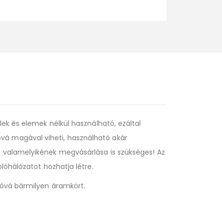
ek és elemek nélkül használható, ezáltal
vá magával viheti, használható akár
g valamelyikének megvásárlása is szükséges! Az
lóhálózatot hozhatja létre.
tóvá bármilyen áramkört.