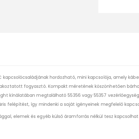
IC kapcsolócsaládjának hordozható, mini kapcsolója, amely kábel
tlakoztatott fogyasztó. Kompakt méretének köszönhetően bárho
elight kínálatában megtalálható 55356 vagy 55357 vezérlőegysé
is felépítést, így mindenki a saját igényeinek megfelelő kapcso
ággal, elemek és egyéb külső áramforrás nélkül tesz kapcsolha