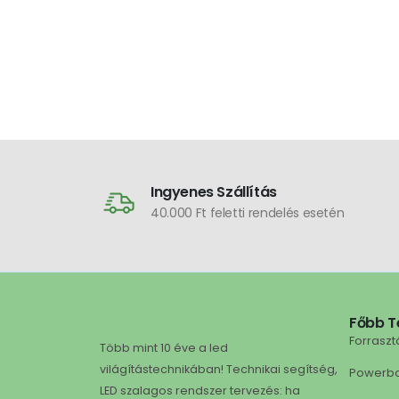
Ingyenes Szállítás
40.000 Ft feletti rendelés esetén
Főbb T
Forraszt
Több mint 10 éve a led
világítástechnikában! Technikai segítség,
Powerb
LED szalagos rendszer tervezés: ha