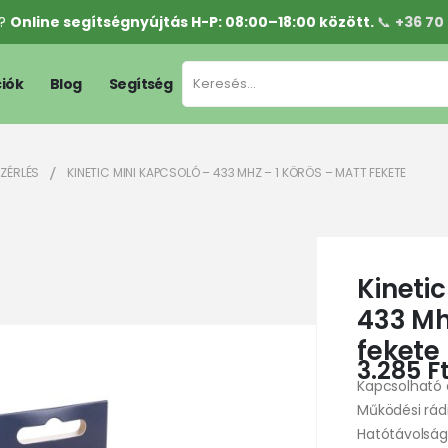
l?
Online segítségnyújtás H-P: 08:00–18:00 között.
📞
+36 70
iók
Blog
Segítség
EZÉRLÉS
KINETIC MINI KAPCSOLÓ – 433 MHZ – 1 KÖRÖS – MATT FEKETE
Kineti
433 Mh
fekete
3.285
F
Kapcsolható 
Működési rád
Hatótávolság