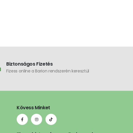
SMART - KINETIC 
Vezeték nélk
kapcsoló
4.750
Ft
vezérlőegysé
230 V AC
Biztonságos Fizetés
Fizess online a Barion rendszerén keresztül
Kövess Minket