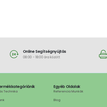
Online Segítségnyújtás
08:00 - 18:00 óra között
ermékkategóriánik
Egyéb Oldalak
ás Technika
Referencia Munkák
ank
Blog