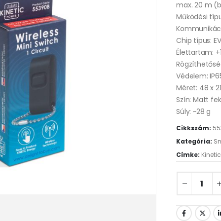
max. 20 m (b
Működési típu
Kommunikáci
Chip típus: E
Élettartam: +
Rögzíthetősé
Védelem: IP6
Méret: 48 x 2
Szín: Matt fe
Súly: ~28 g
Cikkszám:
55
Kategória:
Sm
Címke:
Kineti