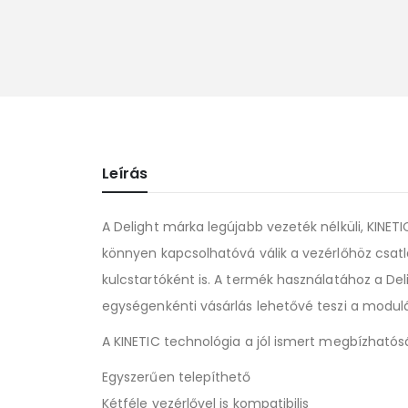
Leírás
A Delight márka legújabb vezeték nélküli, KINET
könnyen kapcsolhatóvá válik a vezérlőhöz csa
kulcstartóként is. A termék használatához a D
egységenkénti vásárlás lehetővé teszi a modulár
A KINETIC technológia a jól ismert megbízhatós
Egyszerűen telepíthető
Kétféle vezérlővel is kompatibilis