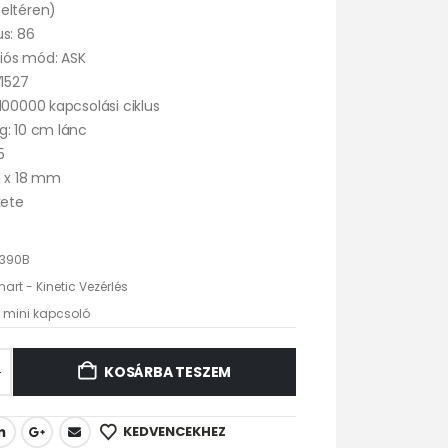
eltéren)
s: 86
ós mód: ASK
V1527
100000 kapcsolási ciklus
g: 10 cm lánc
5
1 x 18 mm
kete
390B
art - Kinetic Vezérlés
c mini kapcsoló
KOSÁRBA TESZEM
KEDVENCEKHEZ