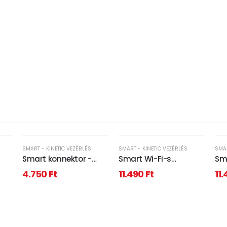
SMART - KINETIC VEZÉRLÉS
SMART - KINETIC VEZÉRLÉS
SMAR
Smart konnektor -
Smart Wi-Fi-s
Sma
 -
Szlovák/Cseh -
garázsnyitó szett -
gar
4.750
Ft
11.490
Ft
11
gle
fogyasztásmérővel
230V -
USB
nyitásérzékelővel
nyi