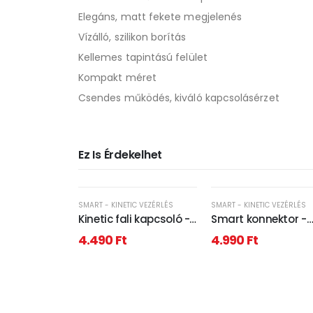
Elegáns, matt fekete megjelenés
Vízálló, szilikon borítás
Kellemes tapintású felület
Kompakt méret
Csendes működés, kiváló kapcsolásérzet
Ez Is Érdekelhet
SMART - KINETIC VEZÉRLÉS
SMART - KINETIC VEZÉRLÉS
Kinetic fali kapcsoló -
Smart konnektor -
433 Mhz - 1 körös -
fogyasztásmérővel
4.490
Ft
4.990
Ft
fekete - IP65
Amazon Alexa, Goo
Home, Siri, IFTTT
kompatibilitás