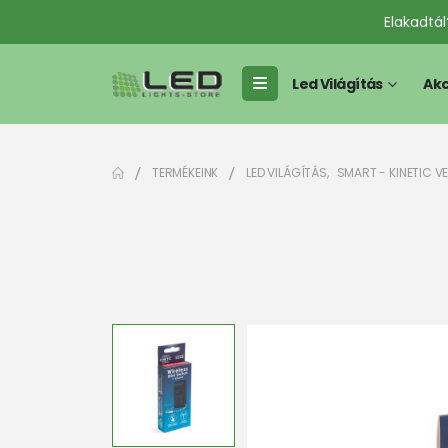
Elakadtá
Led Világítás
Akc
TERMÉKEINK
LED VILÁGÍTÁS
,
SMART - KINETIC V