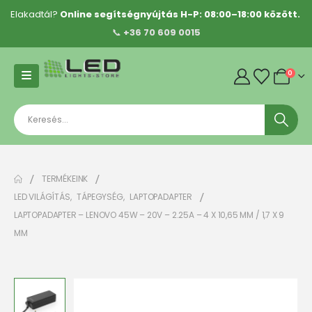
Elakadtál?
Online segítségnyújtás H-P: 08:00–18:00 között.
📞
+36 70 609 0015
0
TERMÉKEINK
LED VILÁGÍTÁS
,
TÁPEGYSÉG
,
LAPTOPADAPTER
LAPTOPADAPTER – LENOVO 45W – 20V – 2.25A – 4 X 10,65 MM / 1,7 X 9
MM