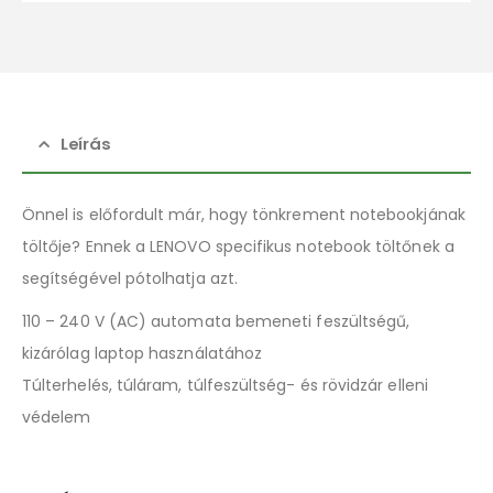
Leírás
Önnel is előfordult már, hogy tönkrement notebookjának
töltője? Ennek a LENOVO specifikus notebook töltőnek a
segítségével pótolhatja azt.
110 – 240 V (AC) automata bemeneti feszültségű,
kizárólag laptop használatához
Túlterhelés, túláram, túlfeszültség- és rövidzár elleni
védelem