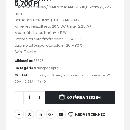
5.700
Ft
Csatlakozó külső / belső méretei: 4 x 10,65 mm / 1,7 x 9
mm
Bemeneti feszültség: 110 – 240 V AC
Kimeneti feszültség: 20 V DC (max. 2,25 A)
Maximális teljesítmény: 45 W
Üzemeltetési hőmérséklet: 0 – 40° C
Üzemeltetési páratartalom: 20 – 80%
Szín: Fekete
Cikkszám:
55373
Kategória:
Laptopadapter
Címkék:
65 mm / 1
,
7 x 9 mm
,
Laptopadapter - Lenovo 45W -
20V - 2.25A - 4 x 10
KOSÁRBA TESZEM
KEDVENCEKHEZ