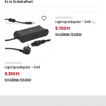
Ez Is Érdekelhet
LAPTOPADAPTER
Laptopadapter - Dell -
65W - 19.5V - 3.33A - 4,5 x
5.700
Ft
12,22 mm / 3 x 10 mm
KOSÁRBA TESZEM
LAPTOPADAPTER
Laptopadapter - Dell
6.300
Ft
KOSÁRBA TESZEM