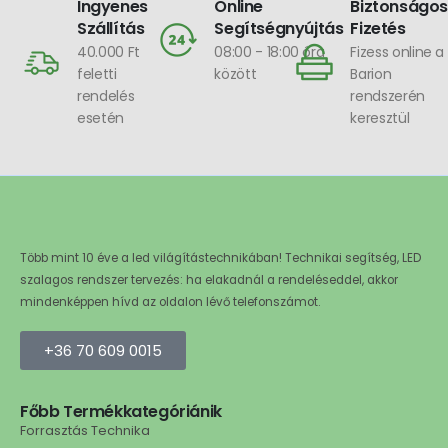
Ingyenes
Online
Biztonságos
Szállítás
Segítségnyújtás
Fizetés
40.000 Ft
08:00 - 18:00 óra
Fizess online a
feletti
között
Barion
rendelés
rendszerén
esetén
keresztül
Több mint 10 éve a led világítástechnikában! Technikai segítség, LED
szalagos rendszer tervezés: ha elakadnál a rendeléseddel, akkor
mindenképpen hívd az oldalon lévő telefonszámot.
+36 70 609 0015
Főbb Termékkategóriánik
Forrasztás Technika