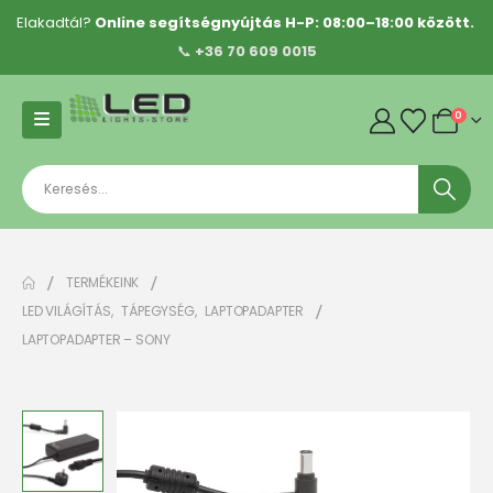
Elakadtál?
Online segítségnyújtás H-P: 08:00–18:00 között.
📞
+36 70 609 0015
0
TERMÉKEINK
LED VILÁGÍTÁS
,
TÁPEGYSÉG
,
LAPTOPADAPTER
LAPTOPADAPTER – SONY