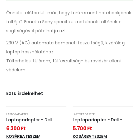
Önnel is előfordult már, hogy tönkrement notebookjának
töltője? Ennek a Sony specifikus notebook töltőnek a
segítségével pótolhatja azt.
230 V (AC) automata bemeneti feszültségű, kizárólag
laptop használatához
Túlterhelés, túláram, túlfeszültség- és rövidzár elleni
védelem
Ez Is Érdekelhet
LAPTOPADAPTER
LAPTOPADAPTER
Laptopadapter - Dell
Laptopadapter - Dell -
65W - 19.5V - 3.33A - 4,5 x
6.300
Ft
5.700
Ft
12,22 mm / 3 x 10 mm
KOSÁRBA TESZEM
KOSÁRBA TESZEM