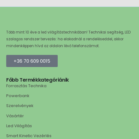
Több mint 10 éve a led világítástechnikában! Technikai segítség, LED
szalagos rendszer tervezés: ha elakadnál a rendeléseddel, akkor
mindenképpen hívd az oldalon lévő telefonszámot.
+36 70 609 0015
Főbb Termékkategóriánik
Forrasztás Technika
Powerbank
Szerelvények
Vásártér
Led Világítás
Smart Kinetic Vezérlés