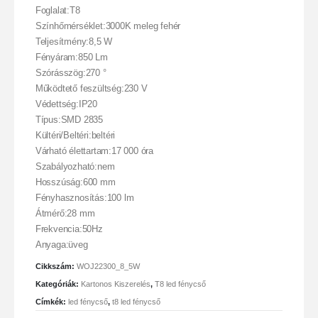
Foglalat:T8
Színhőmérséklet:3000K meleg fehér
Teljesítmény:8,5 W
Fényáram:850 Lm
Szórásszög:270 °
Működtető feszültség:230 V
Védettség:IP20
Típus:SMD 2835
Kültéri/Beltéri:beltéri
Várható élettartam:17 000 óra
Szabályozható:nem
Hosszúság:600 mm
Fényhasznosítás:100 lm
Átmérő:28 mm
Frekvencia:50Hz
Anyaga:üveg
Cikkszám:
WOJ22300_8_5W
Kategóriák:
Kartonos Kiszerelés
,
T8 led fénycső
Címkék:
led fénycső
,
t8 led fénycső