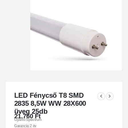
LED Fénycső T8 SMD
2835 8,5W WW 28X600
üveg 25db
21.760
Ft
Gyártó:Spectrum
Garancia:2 év