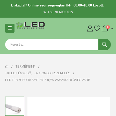
Elakadtál?
Online segítségnyújtás H-P: 08:00–18:00 között.
📞
+36 70 609 0015
0
TERMÉKEINK
T8 LED FÉNYCSŐ
,
KARTONOS KISZERELÉS
LED FÉNYCSŐ T8 SMD 2835 8,5W WW 28X600 ÜVEG 25DB