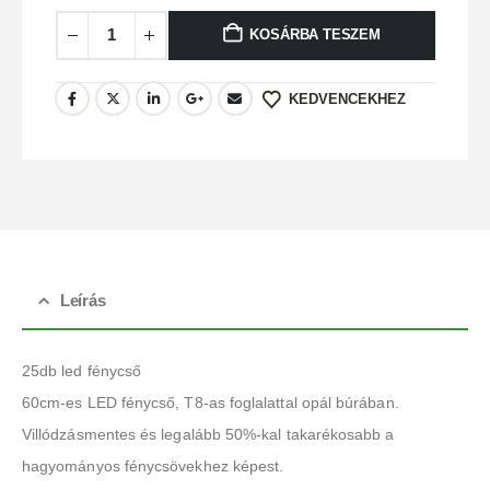
KOSÁRBA TESZEM
KEDVENCEKHEZ
Leírás
25db led fénycső
60cm-es LED fénycső, T8-as foglalattal opál búrában.
Villódzásmentes és legalább 50%-kal takarékosabb a
hagyományos fénycsövekhez képest.