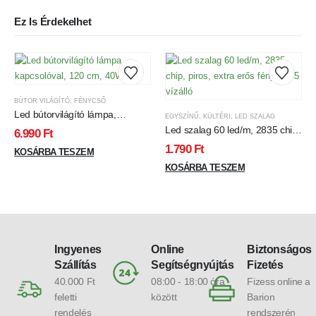
Ez Is Érdekelhet
BÚTOR VILÁGÍTÓ
,
FÉNYCSŐ
Led bútorvilágító lámpa,
EGYSZÍNŰ
,
KÜLTÉRI
,
LED SZALAG
kapcsolóval, 120 cm, 40W
Led szalag 60 led/m, 2835 chip,
6.990
Ft
közép fehér
piros, extra erős fény, IP65
1.790
Ft
KOSÁRBA TESZEM
vízálló
KOSÁRBA TESZEM
Ingyenes
Online
Biztonságos
Szállítás
Segítségnyújtás
Fizetés
40.000 Ft
08:00 - 18:00 óra
Fizess online a
feletti
között
Barion
rendelés
rendszerén