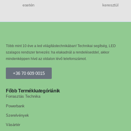
esetén
keresztül
Több mint 10 éve a led világítástechnikában! Technikai segítség, LED
szalagos rendszer tervezés: ha elakadnál a rendeléseddel, akkor
mindenképpen hívd az oldalon lévő telefonszámot.
+36 70 609 0015
Főbb Termékkategóriánik
Forrasztás Technika
Powerbank
Szerelvények
Vásártér