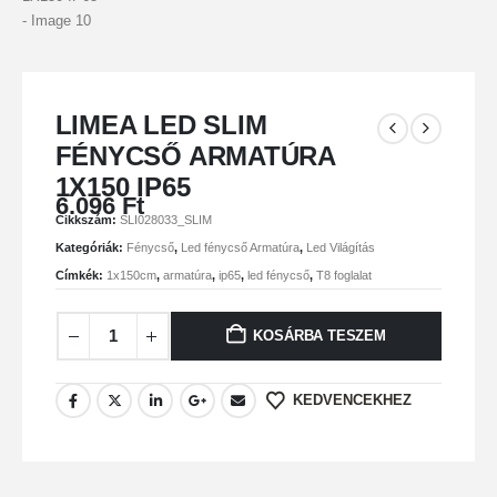
LIMEA LED SLIM
FÉNYCSŐ ARMATÚRA
1X150 IP65
6.096
Ft
Cikkszám:
SLI028033_SLIM
Kategóriák:
Fénycső
,
Led fénycső Armatúra
,
Led Világítás
Címkék:
1x150cm
,
armatúra
,
ip65
,
led fénycső
,
T8 foglalat
KOSÁRBA TESZEM
KEDVENCEKHEZ