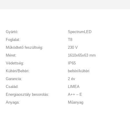
Gyártó:
SpectrumLED
Foglalat:
T8
Működtető feszültség:
230 V
Méret:
1610x65x63 mm
Védettség:
IP65
Kültéri/Beltéri:
beltéri/kültéri
Garancia:
2 év
Család:
LIMEA
Energiaosztály besorolás:
A++ – E
Anyaga:
Műanyag