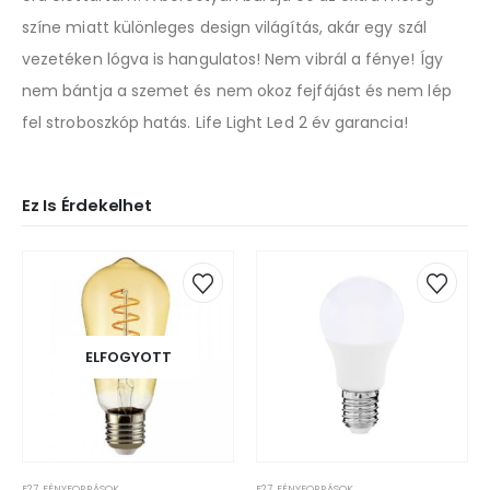
színe miatt különleges design világítás, akár egy szál
vezetéken lógva is hangulatos! Nem vibrál a fénye! Így
nem bántja a szemet és nem okoz fejfájást és nem lép
fel stroboszkóp hatás. Life Light Led 2 év garancia!
Ez Is Érdekelhet
ELFOGYOTT
E27
,
FÉNYFORRÁSOK
E27
,
FÉNYFORRÁSOK