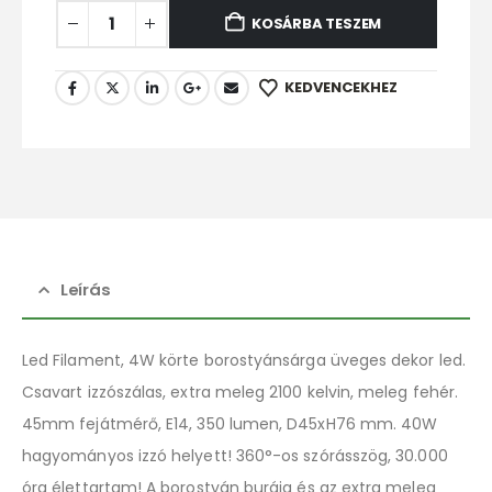
KOSÁRBA TESZEM
KEDVENCEKHEZ
Leírás
Led Filament, 4W körte borostyánsárga üveges dekor led.
Csavart izzószálas, extra meleg 2100 kelvin, meleg fehér.
45mm fejátmérő, E14, 350 lumen, D45xH76 mm. 40W
hagyományos izzó helyett! 360°-os szórásszög, 30.000
óra élettartam! A borostyán burája és az extra meleg