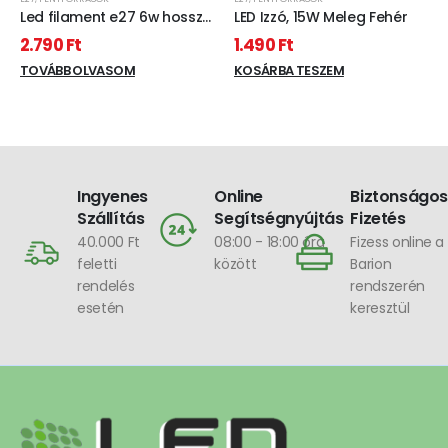
Led filament e27 6w hosszú
LED Izzó, 15W Meleg Fehér
Borostyánsárga
2.790
Ft
1.490
Ft
TOVÁBB OLVASOM
KOSÁRBA TESZEM
Ingyenes
Online
Biztonságos
Szállítás
Segítségnyújtás
Fizetés
40.000 Ft
08:00 - 18:00 óra
Fizess online a
feletti
között
Barion
rendelés
rendszerén
esetén
keresztül