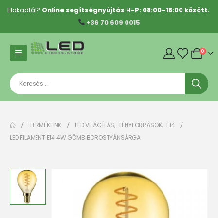
Elakadtál?
Online segítségnyújtás H-P: 08:00–18:00 között.
+36 70 609 0015
0
TERMÉKEINK
LED VILÁGÍTÁS
,
FÉNYFORRÁSOK
,
E14
LED FILAMENT E14 4W GÖMB BOROSTYÁNSÁRGA