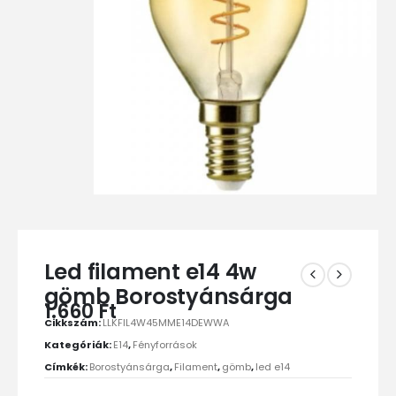
Led filament e14 4w
gömb Borostyánsárga
1.660
Ft
Cikkszám:
LLKFIL4W45MME14DEWWA
Kategóriák:
E14
,
Fényforrások
Címkék:
Borostyánsárga
,
Filament
,
gömb
,
led e14